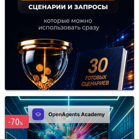
-70
%