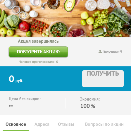
Акция завершилась
4
ПОВТОРИТЬ АКЦИЮ
Получили:
Человек проголосовало: 0
ПОЛУЧИТЬ
0
руб.
Цена без скидки:
Экономия:
∞
100
%
Основное
Адреса
Отзывы
Вопросы по акции