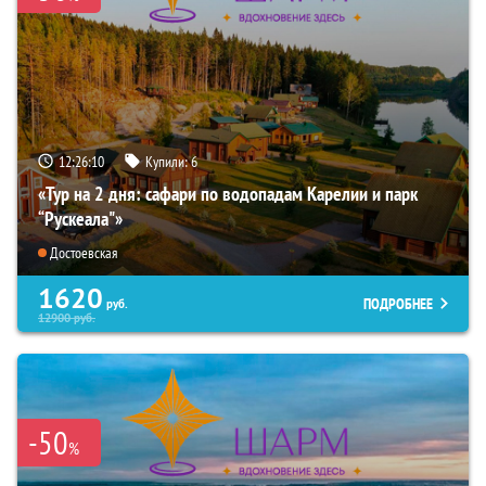
12:26:09
Купили:
6
«Тур на 2 дня: сафари по водопадам Карелии и парк
“Рускеала"»
Достоевская
1620
ПОДРОБНЕЕ
руб.
12900
руб.
-50
%