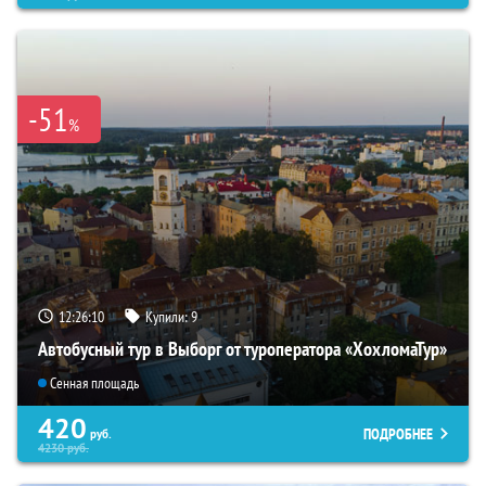
-51
%
12:26:09
Купили:
9
Автобусный тур в Выборг от туроператора «ХохломаТур»
Сенная площадь
420
ПОДРОБНЕЕ
руб.
4230
руб.