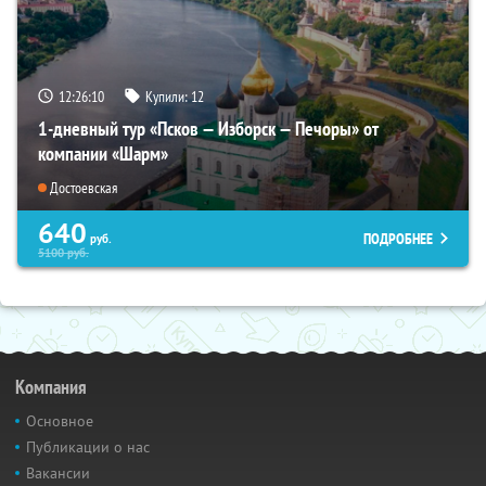
12:26:09
Купили:
12
1-дневный тур «Псков — Изборск — Печоры» от
компании «Шарм»
Достоевская
640
ПОДРОБНЕЕ
руб.
5100
руб.
Компания
Основное
Публикации о нас
Вакансии