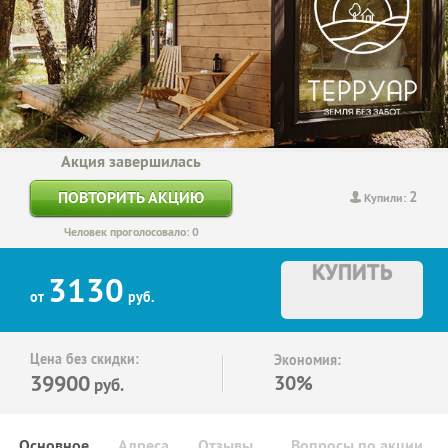
Акция завершилась
2
ПОВТОРИТЬ АКЦИЮ
Купили:
Человек проголосовало: 0
КУПИТЬ
3130
от
руб.
Цена без скидки:
Экономия:
39900
30%
руб.
Основное
Адреса
Отзывы
Вопросы по акции