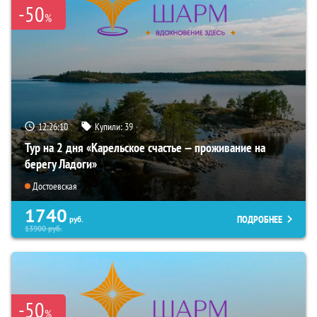
-50
%
12:26:09
Купили:
39
Тур на 2 дня «Карельское счастье — проживание на
берегу Ладоги»
Достоевская
1740
ПОДРОБНЕЕ
руб.
13900
руб.
-50
%