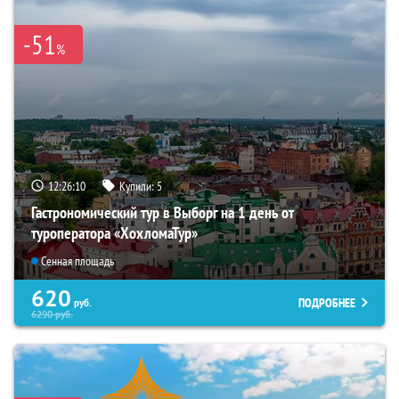
-51
%
12:26:09
Купили:
5
Гастрономический тур в Выборг на 1 день от
туроператора «ХохломаТур»
Сенная площадь
620
ПОДРОБНЕЕ
руб.
6290
руб.