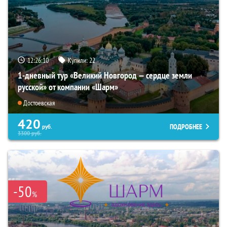
12:26:09
Купили:
22
1-дневный тур «Великий Новгород — сердце земли
русской» от компании «Шарм»
Достоевская
420
ПОДРОБНЕЕ
руб.
3300
руб.
-50
%