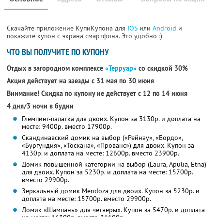
Скачайте приложение КупиКупона для
IOS
или
Android
и
покажите купон с экрана смартфона. Это удобно :)
ЧТО ВЫ ПОЛУЧИТЕ ПО КУПОНУ
Отдых в загородном комплексе
«Терруар»
со скидкой 30%
Акция действует на заезды с 31 мая по 30 июня
Внимание! Скидка по купону не действует с 12 по 14 июня
4 дня/3 ночи в будни
Глемпинг-палатка для двоих. Купон за 3130р. и доплата на
месте: 9400р. вместо 17900р.
Скандинавский домик на выбор («Рейнау», «Бордо»,
«Бургундия», «Тоскана», «Прованс») для двоих. Купон за
4130р. и доплата на месте: 12600р. вместо 23900р.
Домик повышенной категории на выбор (Laura, Apulia, Etna)
для двоих. Купон за 5230р. и доплата на месте: 15700р.
вместо 29900р.
Зеркальный домик Mendoza для двоих. Купон за 5230р. и
доплата на месте: 15700р. вместо 29900р.
Домик «Шампань» для четверых. Купон за 5470р. и доплата