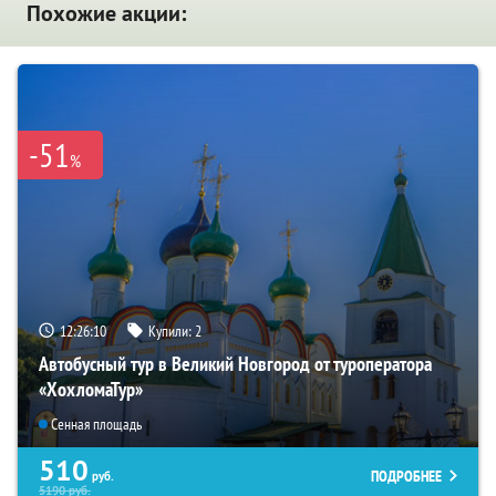
Похожие акции:
-51
%
12:26:09
Купили:
2
Автобусный тур в Великий Новгород от туроператора
«ХохломаТур»
Сенная площадь
510
ПОДРОБНЕЕ
руб.
5190
руб.