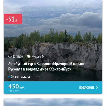
-51
%
12:26:09
Купили:
24
Автобусный тур в Карелию «Мраморный каньон
Рускеала и водопады» от «ХохломаТур»
Сенная площадь
450
ПОДРОБНЕЕ
руб.
4550
руб.