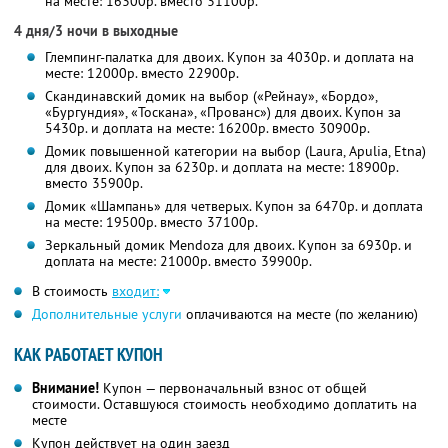
на месте: 16300р. вместо 31100р.
4 дня/3 ночи в выходные
Глемпинг-палатка для двоих. Купон за 4030р. и доплата на
месте: 12000р. вместо 22900р.
Скандинавский домик на выбор («Рейнау», «Бордо»,
«Бургундия», «Тоскана», «Прованс») для двоих. Купон за
5430р. и доплата на месте: 16200р. вместо 30900р.
Домик повышенной категории на выбор (Laura, Apulia, Etna)
для двоих. Купон за 6230р. и доплата на месте: 18900р.
вместо 35900р.
Домик «Шампань» для четверых. Купон за 6470р. и доплата
на месте: 19500р. вместо 37100р.
Зеркальный домик Mendoza для двоих. Купон за 6930р. и
доплата на месте: 21000р. вместо 39900р.
В стоимость
входит:
Дополнительные услуги
оплачиваются на месте (по желанию)
КАК РАБОТАЕТ КУПОН
Внимание!
Купон — первоначальный взнос от общей
стоимости. Оставшуюся стоимость необходимо доплатить на
месте
Купон действует на один заезд