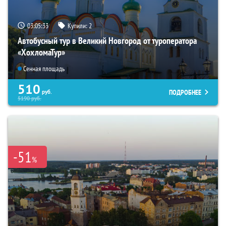
03:05:32
Купили:
2
Автобусный тур в Великий Новгород от туроператора
«ХохломаТур»
Сенная площадь
510
ПОДРОБНЕЕ
руб.
5190
руб.
-51
%