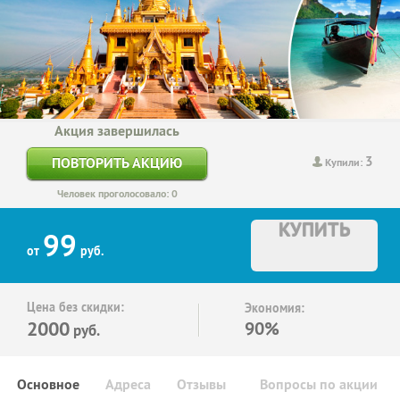
Акция завершилась
3
ПОВТОРИТЬ АКЦИЮ
Купили:
Человек проголосовало: 0
КУПИТЬ
99
от
руб.
Цена без скидки:
Экономия:
2000
90%
руб.
Основное
Адреса
Отзывы
Вопросы по акции