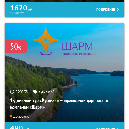
1620
ПОДРОБНЕЕ
руб.
12900
руб.
-50
%
03:05:32
Купили:
48
1-дневный тур «Рускеала — мраморное царство» от
компании «Шарм»
Достоевская
490