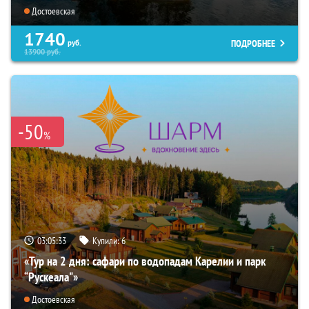
Достоевская
1740
ПОДРОБНЕЕ
руб.
13900
руб.
-50
%
03:05:32
Купили:
6
«Тур на 2 дня: сафари по водопадам Карелии и парк
“Рускеала"»
Достоевская