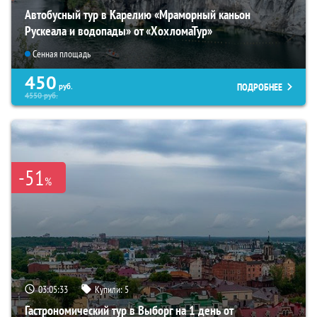
Автобусный тур в Карелию «Мраморный каньон
Рускеала и водопады» от «ХохломаТур»
Сенная площадь
450
ПОДРОБНЕЕ
руб.
4550
руб.
-51
%
03:05:32
Купили:
5
Гастрономический тур в Выборг на 1 день от