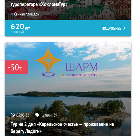
туроператора «ХохломаТур»
Сенная площадь
620
ПОДРОБНЕЕ
руб.
6290
руб.
-50
%
03:05:32
Купили:
39
Тур на 2 дня «Карельское счастье — проживание на
берегу Ладоги»