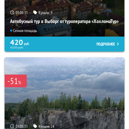
03:05:32
Купили:
9
Автобусный тур в Выборг от туроператора «ХохломаТур»
Сенная площадь
420
ПОДРОБНЕЕ
руб.
4230
руб.
-51
%
03:05:32
Купили:
24