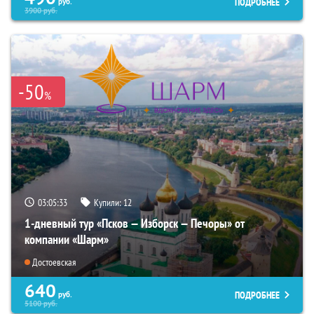
ПОДРОБНЕЕ
руб.
3900
руб.
-50
%
03:05:32
Купили:
12
1-дневный тур «Псков — Изборск — Печоры» от
компании «Шарм»
Достоевская
640
ПОДРОБНЕЕ
руб.
5100
руб.