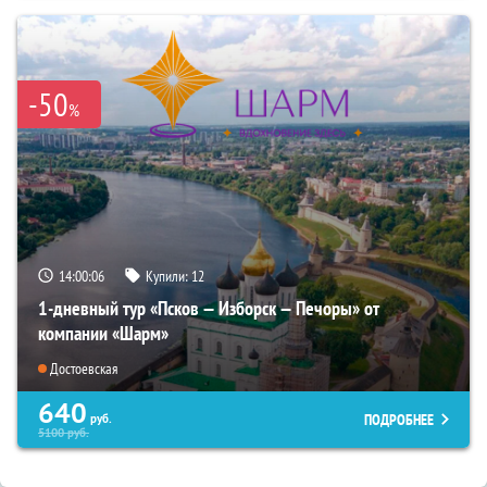
-50
%
14:00:05
Купили:
12
1-дневный тур «Псков — Изборск — Печоры» от
компании «Шарм»
Достоевская
640
ПОДРОБНЕЕ
руб.
5100
руб.