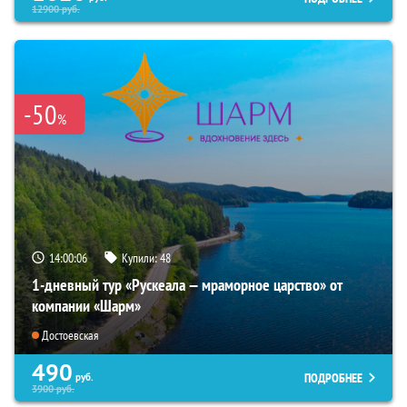
12900
руб.
-50
%
14:00:05
Купили:
48
1-дневный тур «Рускеала — мраморное царство» от
компании «Шарм»
Достоевская
490
ПОДРОБНЕЕ
руб.
3900
руб.