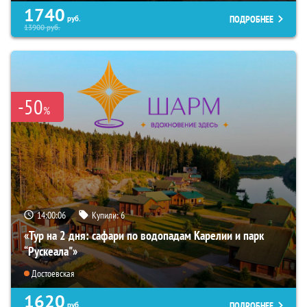
1740
ПОДРОБНЕЕ
руб.
13900
руб.
-50
%
14:00:05
Купили:
6
«Тур на 2 дня: сафари по водопадам Карелии и парк
“Рускеала"»
Достоевская
1620
ПОДРОБНЕЕ
руб.