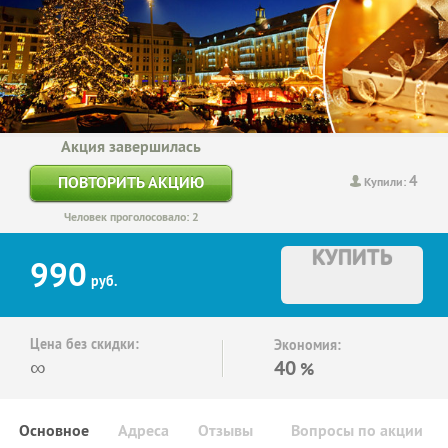
Акция завершилась
4
ПОВТОРИТЬ АКЦИЮ
Купили:
Человек проголосовало: 2
КУПИТЬ
990
руб.
Цена без скидки:
Экономия:
∞
40
%
Основное
Адреса
Отзывы
Вопросы по акции