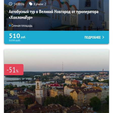
14:00:05
Купили:
2
Автобусный тур в Великий Новгород от туроператора
«ХохломаТур»
Сенная площадь
510
ПОДРОБНЕЕ
руб.
5190
руб.
-51
%