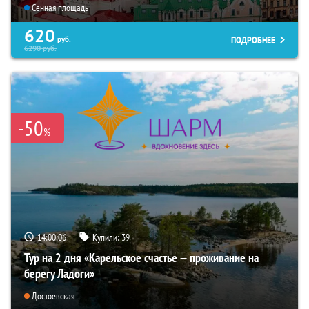
Сенная площадь
620
ПОДРОБНЕЕ
руб.
6290
руб.
-50
%
14:00:05
Купили:
39
Тур на 2 дня «Карельское счастье — проживание на
берегу Ладоги»
Достоевская