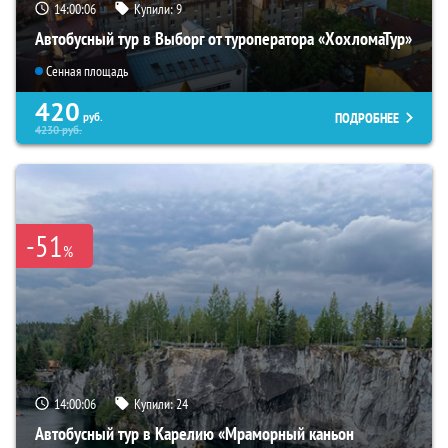
14:00:05
Купили:
9
Автобусный тур в Выборг от туроператора «ХохломаТур»
Сенная площадь
420
ПОДРОБНЕЕ
руб.
4230
руб.
-51
%
14:00:05
Купили:
24
Автобусный тур в Карелию «Мраморный каньон