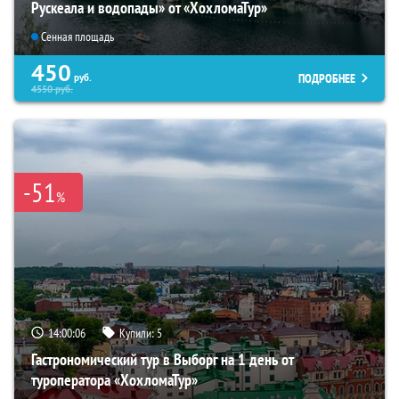
Рускеала и водопады» от «ХохломаТур»
Сенная площадь
450
ПОДРОБНЕЕ
руб.
4550
руб.
-51
%
14:00:05
Купили:
5
Гастрономический тур в Выборг на 1 день от
туроператора «ХохломаТур»