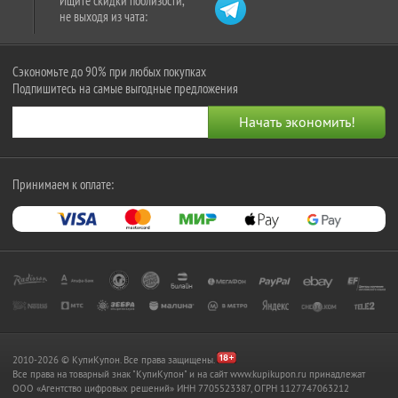
Ищите скидки поблизости,
не выходя из чата:
Сэкономьте до 90% при любых покупках
Подпишитесь на самые выгодные предложения
Принимаем к оплате:
2010-2026 © КупиКупон. Все права защищены.
Все права на товарный знак "КупиКупон" и на сайт www.kupikupon.ru принадлежат
OOO «Агентство цифровых решений» ИНН 7705523387, ОГРН 1127747063212