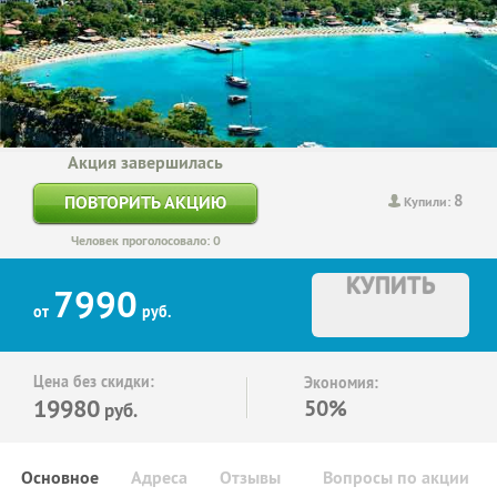
Акция завершилась
8
ПОВТОРИТЬ АКЦИЮ
Купили:
Человек проголосовало: 0
КУПИТЬ
7990
от
руб.
Цена без скидки:
Экономия:
19980
50%
руб.
Основное
Адреса
Отзывы
Вопросы по акции