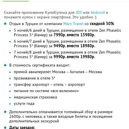
Скачайте приложение КупиКупона для
IOS
или
Android
и
покажите купон с экрана смартфона. Это удобно :)
Отдых в Турции от компании
Mars Travel
со
скидкой 50%
5 ночей/6 дней в Турции, размещение в отеле Zen Phaselis
Princess 5* (Кемер) за
7990р. вместо 15980р.
6 ночей/7 дней в Турции, размещение в отеле Zen Phaselis
Princess 5* (Кемер) за
9490р. вместо 18980р.
7 ночей/8 дней в Турции, размещение в отеле Zen Phaselis
Princess 5* (Кемер) за
9990р. вместо 19980р.
В стоимость сертификата входит:
прямой авиаперелет Москва – Анталия – Москва
проживание в отеле 5*
трансфер аэропорт – отель – аэропорт
питание по системе «все включено»
медицинская страховка
услуги гида
Дополнительно оплачивается топливный сбор в размере
2600р. с человека, а также входные билеты и посещение
дополнительных экскурсий
Даты заездов: