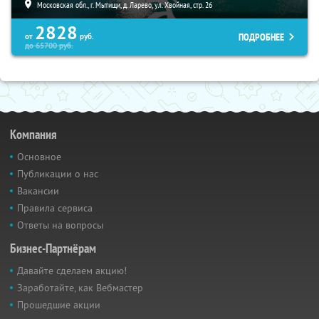
Московская обл., г. Мытищи, д. Ларево, ул. Хвойная, стр. 26
2828
ПОДРОБНЕЕ
от
руб.
до
65700
руб.
Компания
Основное
Публикации о нас
Вакансии
Правила сервиса
Ответы на вопросы
Бизнес-Партнёрам
Давайте сделаем акцию!
Заработайте, как Вебмастер
Прошедшие акции