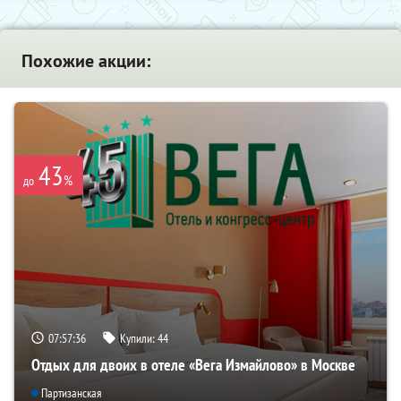
Похожие акции:
43
%
до
07:57:35
Купили:
44
Отдых для двоих в отеле «Вега Измайлово» в Москве
Партизанская