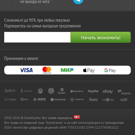
не выходя из чата:
Сэкономьте до 90% при любых покупках
Подпишитесь на самые выгодные предложения
Принимаем к оплате:
2010-2026 © КупиКупон. Все права защищены.
Все права на товарный знак "КупиКупон" и на сайт www.kupikupon.ru принадлежат
OOO «Агентство цифровых решений» ИНН 7705523387, ОГРН 1127747063212