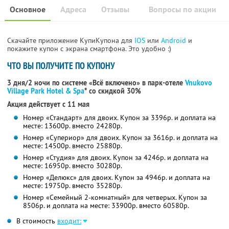
Основное
Адреса
Отзывы
Вопросы по акции
Скачайте приложение КупиКупона для
IOS
или
Android
и
покажите купон с экрана смартфона. Это удобно :)
ЧТО ВЫ ПОЛУЧИТЕ ПО КУПОНУ
3 дня/2 ночи по системе «Всё включено» в парк-отеле
Vnukovo
Village Park Hotel & Spa
* со скидкой 30%
Акция действует с 11 мая
Номер «Стандарт» для двоих. Купон за 3396р. и доплата на
месте: 13600р. вместо 24280р.
Номер «Супериор» для двоих. Купон за 3616р. и доплата на
месте: 14500р. вместо 25880р.
Номер «Студия» для двоих. Купон за 4246р. и доплата на
месте: 16950р. вместо 30280р.
Номер «Делюкс» для двоих. Купон за 4946р. и доплата на
месте: 19750р. вместо 35280р.
Номер «Семейный 2-комнатный» для четверых. Купон за
8506р. и доплата на месте: 33900р. вместо 60580р.
В стоимость
входит: