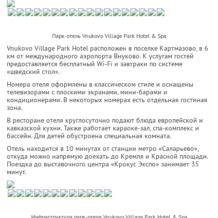
Парк-отель Vnukovo Village Park Hotel & Spa
Vnukovo Village Park Hotel расположен в поселке Картмазово, в 6
км от международного аэропорта Внуково. К услугам гостей
предоставляется бесплатный Wi-Fi и завтраки по системе
«шведский стол».
Номера отеля оформлены в классическом стиле и оснащены
телевизорами с плоскими экранами, мини-барами и
кондиционерами. В некоторых номерах есть отдельная гостиная
зона.
В ресторане отеля круглосуточно подают блюда европейской и
кавказской кухни. Также работает караоке-зал, спа-комплекс и
бассейн. Для детей обустроена специальная комната.
Отель находится в 10 минутах от станции метро «Саларьево»,
откуда можно напрямую доехать до Кремля и Красной площади.
Поездка до выставочного центра «Крокус Экспо» занимает 35
минут.
Инфраструктура парк-отеля Vnukovo Village Park Hotel & Spa