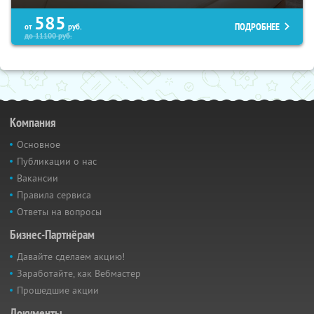
585
ПОДРОБНЕЕ
от
руб.
до
11100
руб.
Компания
Основное
Публикации о нас
Вакансии
Правила сервиса
Ответы на вопросы
Бизнес-Партнёрам
Давайте сделаем акцию!
Заработайте, как Вебмастер
Прошедшие акции
Документы