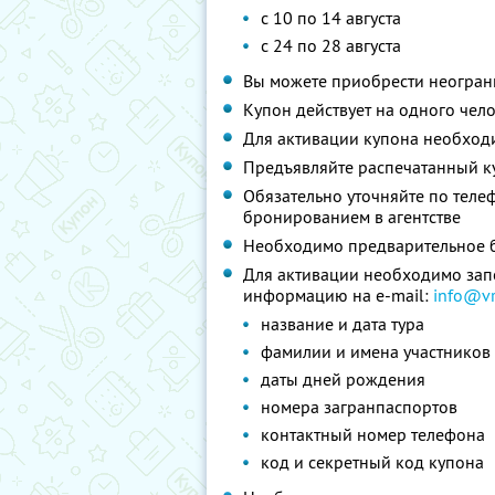
с 10 по 14 августа
с 24 по 28 августа
Вы можете приобрести неограни
Купон действует на одного чел
Для активации купона необхо
Предъявляйте распечатанный к
Обязательно уточняйте по теле
бронированием в агентстве
Необходимо предварительное б
Для активации необходимо зап
информацию на e-mail:
info@vrk
название и дата тура
фамилии и имена участников 
даты дней рождения
номера загранпаспортов
контактный номер телефона
код и секретный код купона