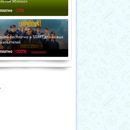
олотое Яблоко»
сплатно
-20%
дней бесплатно в START для новых
льзователей
сплатно
-100%
ы