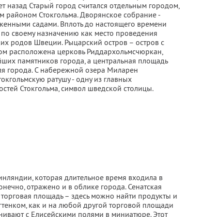
лет назад Старый город считался отдельным городом,
им районом Стокгольма. Дворянское собрание -
оженными садами. Вплоть до настоящего времени
 по своему назначению как место проведения
х родов Швеции. Рыцарский остров – остров с
ром расположена церковь Риддархольмсчюркан,
ейших памятников города, а центральная площадь
еля города. С набережной озера Миларен
окгольмскую ратушу - одну из главных
остей Стокгольма, символ шведской столицы.
нляндии, которая длительное время входила в
онечно, отражено и в облике города. Сенатская
 торговая площадь – здесь можно найти продукты и
ттенком, как и на любой другой торговой площади
нивают с Елисейскими полями в миниатюре. Этот