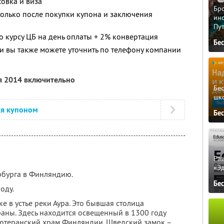
овка и виза
Бро
олько после покупки купона и заключения
ино
Пу
о курсу ЦБ на день оплаты + 2% конвертация
Бе
 вы также можете уточнить по телефону компании
я 2014 включительно
Бе
шк
ся купоном
Бе
Ра
«Э
рбурга в Финляндию.
Бе
оду.
ке в устье реки Аура. Это бывшая столица
аны. Здесь находится освещенный в 1300 году
ютеранский храм Финляндии, Шведский замок –