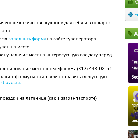
О
v
ченное количество купонов для себя и в подарок
овека
Д
димо
заполнить форму
на сайте туроператора
упон на месте
фону наличие мест на интересующую вас дату перед
Ски
ка
ронирование мест по телефону +7 (812) 448-08-31
олнить форму на сайте или отправить следующую
Бе
travel.ru:
поездки на латинице (как в загранпаспорте)
Бро
пол
Пу
Бе