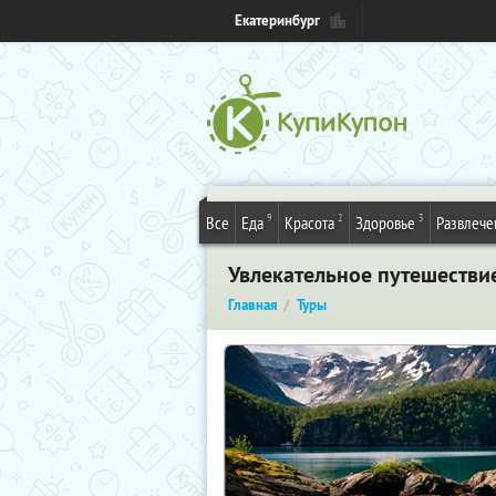
Екатеринбург
9
2
3
Все
Еда
Красота
Здоровье
Развлече
Увлекательное путешестви
Главная
Туры