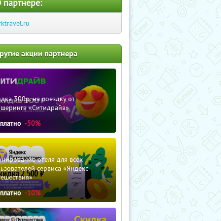
 партнере:
rktravel.ru
ругие акции партнера
дка 300р. на поездку от
ршеринга «Ситидрайв»
сплатно
-50%
нирование отеля для всех
ьзователей сервиса «Яндекс
тешествия»
сплатно
-10%