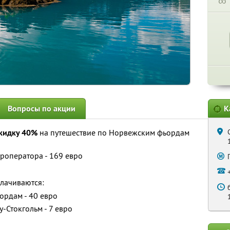
∞
Вопросы по акции
К
кидку 40%
на путешествие по Норвежским фьордам
роператора - 169 евро
лачиваются:
ордам - 40 евро
у-Стокгольм - 7 евро