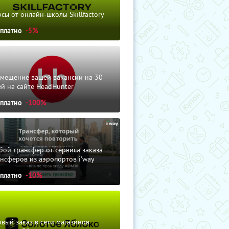
сы от онлайн-школы Skillfactory
сплатно
-5%
змещение вашей вакансии на 30
й на сайте HeadHunter
сплатно
-100%
ой трансфер от сервиса заказа
нсферов из аэропортов i'way
сплатно
-10%
вый заказ в сети магазинов