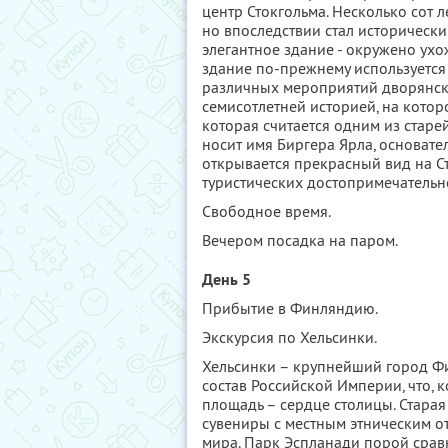
центр Стокгольма. Несколько сот 
но впоследствии стал историческ
элегантное здание - окружено ух
здание по-прежнему используется
различных мероприятий дворянски
семисотлетней историей, на кото
которая считается одним из стар
носит имя Биргера Ярла, основат
открывается прекрасный вид на Ст
туристических достопримечательн
Свободное время.
Вечером посадка на паром.
День 5
Прибытие в Финляндию.
Экскурсия по Хельсинки.
Хельсинки – крупнейший город Фи
состав Российской Империи, что, к
площадь – сердце столицы. Старая
сувениры с местным этническим о
мира. Парк Эспланади порой срав