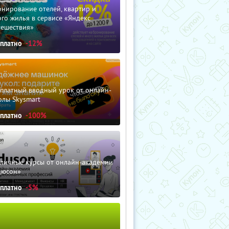
нирование отелей, квартир и
го жилья в сервисе «Яндекс
тешествия»
сплатно
-12%
сплатный вводный урок от онлайн-
олы Skysmart
сплатно
-100%
зличные курсы от онлайн-академии
дюсон»
сплатно
-5%