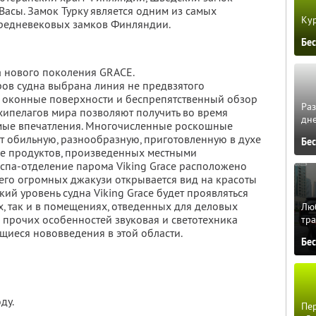
Васы. Замок Турку является одним из самых
Кур
средневековых замков Финляндии.
Бе
а нового поколения GRACE.
ов судна выбрана линия не предвзятого
 оконные поверхности и беспрепятственный обзор
Ра
хипелагов мира позволяют получить во время
дне
мые впечатления. Многочисленные роскошные
т обильную, разнообразную, приготовленную в духе
Бе
е продуктов, произведенных местными
 спа-отделение парома Viking Grace расположено
 его огромных джакузи открывается вид на красоты
ий уровень судна Viking Grace будет проявляться
, так и в помещениях, отведенных для деловых
Люб
е прочих особенностей звуковая и светотехника
тра
иеся нововведения в этой области.
Бе
ду.
Пер