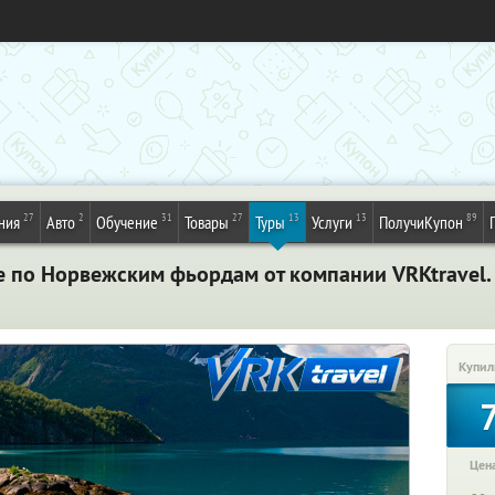
27
2
31
27
13
13
89
ния
Авто
Обучение
Товары
Туры
Услуги
ПолучиКупон
е по Норвежским фьордам от компании VRKtravel
Купил
Цена