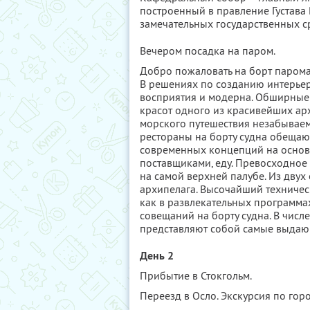
построенный в правление Густава 
замечательных государственных 
Вечером посадка на паром.
Добро пожаловать на борт паром
В решениях по созданию интерьер
восприятия и модерна. Обширные
красот одного из красивейших ар
морского путешествия незабывае
рестораны на борту судна обещаю
современных концепций на основ
поставщиками, еду. Превосходное
на самой верхней палубе. Из двух
архипелага. Высочайший техническ
как в развлекательных программах
совещаний на борту судна. В числ
представляют собой самые выдающ
День 2
Прибытие в Стокгольм.
Переезд в Осло. Экскурсия по горо