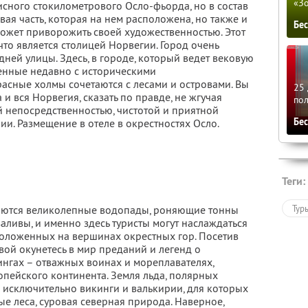
«З
сного стокилометрового Осло-фьорда, но в состав
вая часть, которая на нем расположена, но также и
Бе
может приворожить своей художественностью. Этот
что является столицей Норвегии. Город очень
ней улицы. Здесь, в городе, который ведет вековую
енные недавно с историческими
расные холмы сочетаются с лесами и островами. Вы
25 
 и вся Норвегия, сказать по правде, не жгучая
по
ей непосредственностью, чистотой и приятной
Бе
и. Размещение в отеле в окрестностях Осло.
Теги:
Тур
гаются великолепные водопады, роняющие тонны
заливы, и именно здесь туристы могут наслаждаться
оложенных на вершинах окрестных гор. Посетив
овой окунетесь в мир преданий и легенд о
ингах – отважных воинах и мореплавателях,
опейского континента. Земля льда, полярных
 исключительно викинги и валькирии, для которых
е леса, суровая северная природа. Наверное,