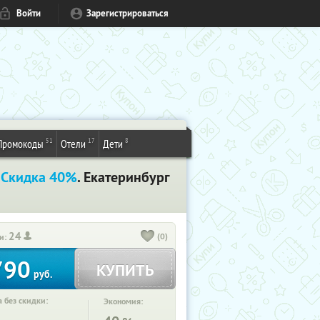
Войти
Зарегистрироваться
51
17
8
Промокоды
Отели
Дети
.
Скидка 40%
. Екатеринбург
24
(0)
и:
790
КУПИТЬ
руб.
 без скидки:
Экономия: