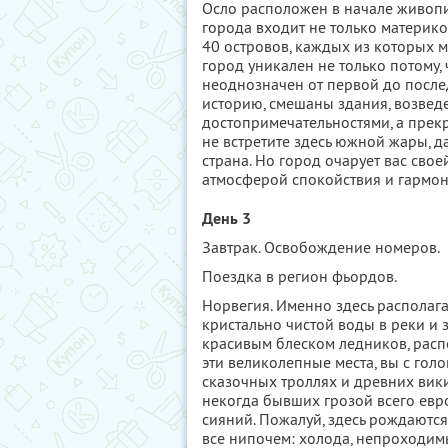
Осло расположен в начале живопи
города входит не только материко
40 островов, каждых из которых 
город уникален не только потому, 
неоднозначен от первой до послед
историю, смешаны здания, возвед
достопримечательностями, а прек
не встретите здесь южной жары, да
страна. Но город очарует вас сво
атмосферой спокойствия и гармони
День 3
Завтрак. Освобождение номеров.
Поездка в регион фьордов.
Норвегия. Именно здесь распола
кристально чистой воды в реки и 
красивым блеском ледников, расп
эти великолепные места, вы с гол
сказочных троллях и древних вик
некогда бывших грозой всего евр
сияний. Пожалуй, здесь рождаются
все нипочем: холода, непроходимы