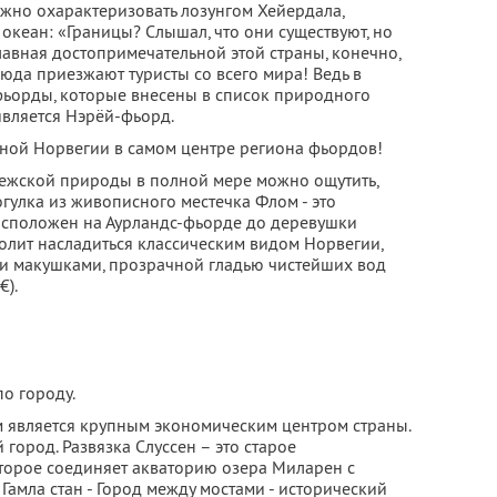
жно охарактеризовать лозунгом Хейердала,
океан: «Границы? Слышал, что они существуют, но
главная достопримечательной этой страны, конечно,
юда приезжают туристы со всего мира! Ведь в
фьорды, которые внесены в список природного
вляется Нэрёй-фьорд.
ной Норвегии в самом центре региона фьордов!
вежской природы в полной мере можно ощутить,
огулка из живописного местечка Флом - это
асположен на Аурландс-фьорде до деревушки
волит насладиться классическим видом Норвегии,
и макушками, прозрачной гладью чистейших вод
€).
по городу.
ьм является крупным экономическим центром страны.
город. Развязка Слуссен – это старое
торое соединяет акваторию озера Миларен с
Гамла стан - Город между мостами - исторический