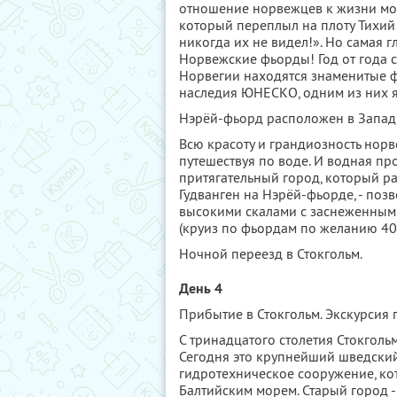
отношение норвежцев к жизни мо
который переплыл на плоту Тихий 
никогда их не видел!». Но самая 
Норвежские фьорды! Год от года с
Норвегии находятся знаменитые 
наследия ЮНЕСКО, одним из них я
Нэрёй-фьорд расположен в Запад
Всю красоту и грандиозность нор
путешествуя по воде. И водная пр
притягательный город, который р
Гудванген на Нэрёй-фьорде, - поз
высокими скалами с заснеженным
(круиз по фьордам по желанию 40
Ночной переезд в Стокгольм.
День 4
Прибытие в Стокгольм. Экскурсия 
С тринадцатого столетия Стокгол
Сегодня это крупнейший шведский 
гидротехническое сооружение, ко
Балтийским морем. Старый город - 