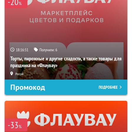
-20
%
18:16:50
Получили:
6
Торты, пирожные и другие сладости, а также товары для
праздника на «Флаувау»
Россия
Промокод
ПОДРОБНЕЕ
-33
%