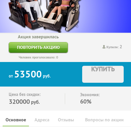
Акция завершилась
2
ПОВТОРИТЬ АКЦИЮ
Купили:
Человек проголосовало: 0
КУПИТЬ
53500
от
руб.
Цена без скидки:
Экономия:
320000
60%
руб.
Основное
Адреса
Отзывы
Вопросы по акции