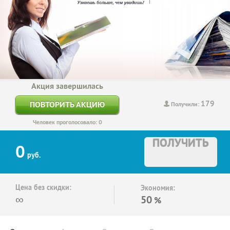
Акция завершилась
179
ПОВТОРИТЬ АКЦИЮ
Получили:
Человек проголосовало: 0
ПОЛУЧИТЬ
0
руб.
Цена без скидки:
Экономия:
∞
50
%