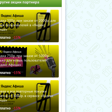
ругие акции партнера
дка 300р. при заказе от 2000р. для
ых пользователей в «Яндекс
ише»
сплатно
-15%
дка 750р. при заказе от 5000р.
ько для новых пользователей
ндекс Афиши»
сплатно
-15%
вая и все повторные покупки
етов от 3000р. в сервисе «Яндекс
иша»
сплатно
-13%