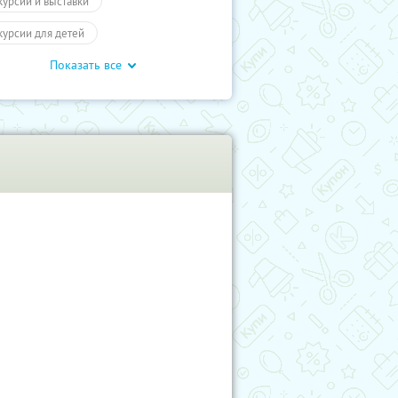
курсии и выставки
курсии для детей
Показать все
обусные экскурсии
ие экскурсии
Билеты
отеатр
Промокоды
влечения
Для детей
влечения
Другое
учиКупон
Дети
влечения