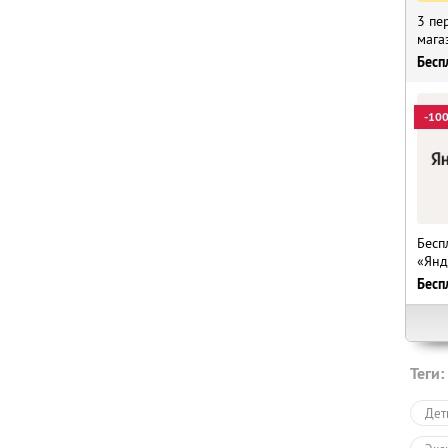
3 пе
мага
Бесп
-10
Бесп
«Янд
Бесп
Теги:
Дет