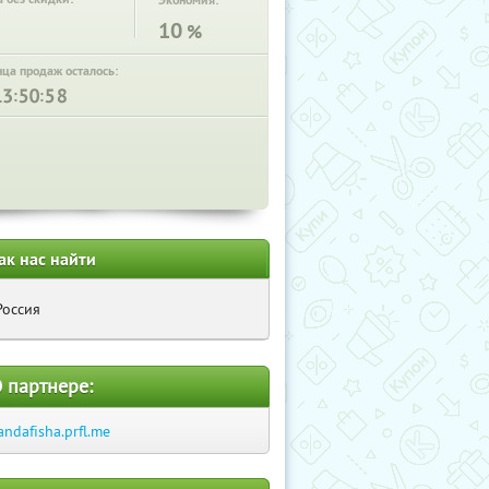
Экономия:
10
%
нца продаж осталось:
:
:
ак нас найти
Россия
 партнере:
andafisha.prfl.me