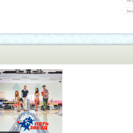
Экс
Экс
Авт
Пеш
Кин
Раз
Раз
Пол
Раз