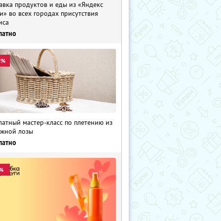
авка продуктов и еды из «Яндекс
и» во всех городах присутствия
иса
латно
0%
латный мастер-класс по плетению из
жной лозы
латно
%