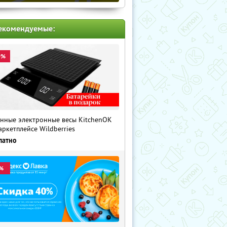
екомендуемые:
0%
нные электронные весы KitchenOK
аркетплейсе Wildberries
латно
%