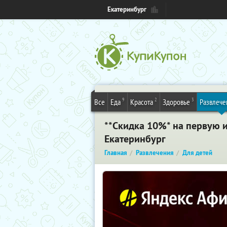
Екатеринбург
9
2
3
Все
Еда
Красота
Здоровье
Развлече
**Скидка 10%
* на первую 
Екатеринбург
Главная
Развлечения
Для детей