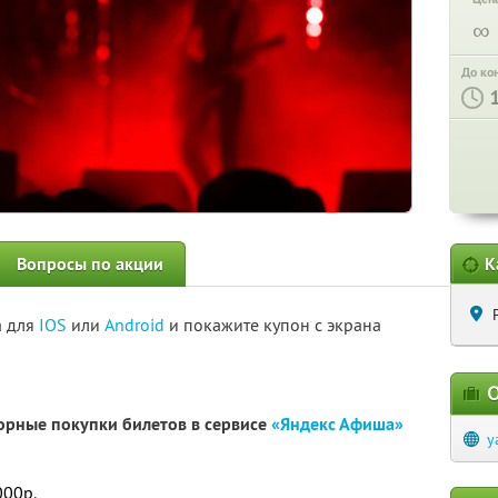
∞
До ко
Вопросы по акции
К
а для
IOS
или
Android
и покажите купон с экрана
О
орные покупки билетов в сервисе
«Яндекс Афиша»
y
000р.