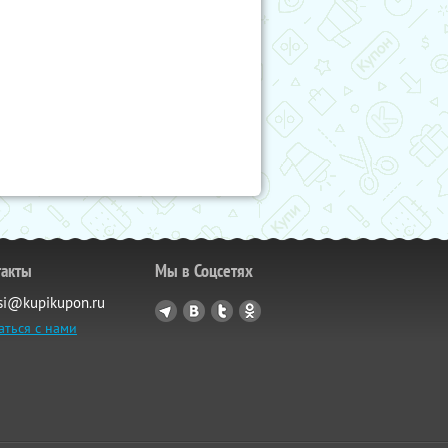
такты
Мы в Соцсетях
si@kupikupon.ru
аться с нами