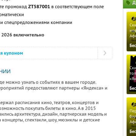
Д
ите промокод
ZT587001
в соответствующем поле
томатически
ими спецпредложениями компании
Ски
нов
а 2026 включительно
Аф
Бе
ся купоном
Ски
НИИ
тол
«Я
где можно узнать о событиях в вашем городе.
ероприятий предоставляют партнеры «Яндекса» и
Бе
держал расписания кино, театров, концертов и
озможность покупать билеты в кино. А в 2015
Пер
лись архитектура, дизайн, партнерская модель и
бил
а концерты, спектакли, шоу, мюзиклы и детские
Аф
Бе