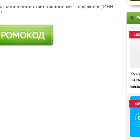
 ограниченной ответственностью "Перфлюенс",
ИНН
57
Р
ПРОМОКОД
-10
Кухо
на м
Бесп
-40