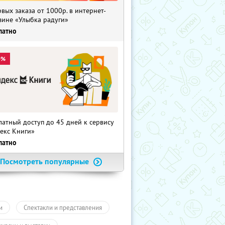
рвых заказа от 1000р. в интернет-
зине «Улыбка радуги»
латно
0%
латный доступ до 45 дней к сервису
екс Книги»
латно
Посмотреть популярные
и
Спектакли и представления