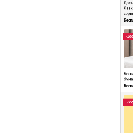
Дост
Лавк
серв
Бесп
-10
Бесп
бума
Бесп
-35