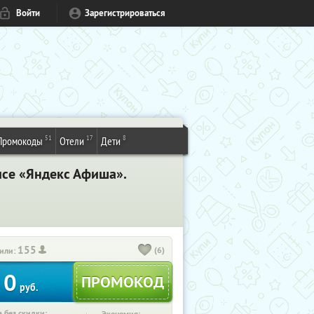
Войти
Зарегистрироваться
51
17
8
Промокоды
Отели
Дети
висе «Яндекс Афиша».
155
(6)
или:
0
руб.
 без скидки: