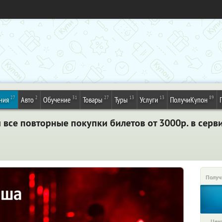
27
2
31
27
13
13
89
ния
Авто
Обучение
Товары
Туры
Услуги
ПолучиКупон
и все повторные покупки билетов от 3000р. в сер
Получ
Цена