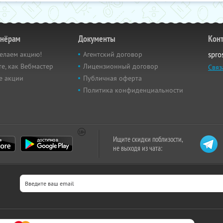
тнёрам
Документы
Кон
елаем акцию!
Агентский договор
spro
е, как Вебмастер
Лицензионный договор
Связ
е акции
Публичная оферта
Политика конфиденциальности
Ищите скидки поблизости,
не выходя из чата: