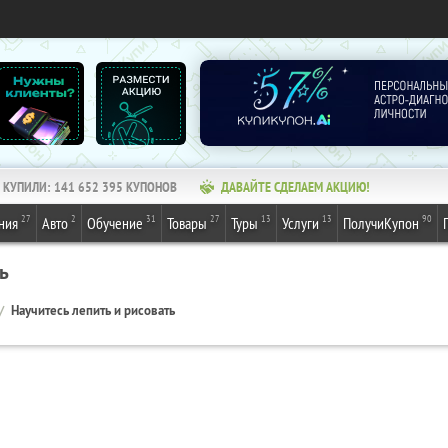
КУПИЛИ:
141 652 395
КУПОНОВ
ДАВАЙТЕ СДЕЛАЕМ АКЦИЮ!
27
2
31
27
13
13
90
ния
Авто
Обучение
Товары
Туры
Услуги
ПолучиКупон
ь
Научитесь лепить и рисовать