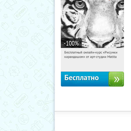
-100
%
Бесплатный онлайн-курс «Рисунки
01:15:57
Получили:
35
карандашом» от арт-студии Matita
Россия
Бесплатно