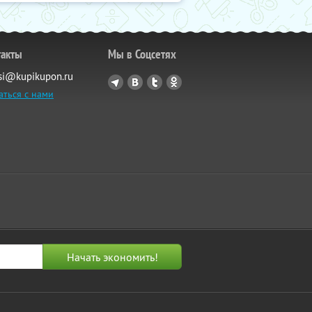
такты
Мы в Соцсетях
si@kupikupon.ru
аться с нами