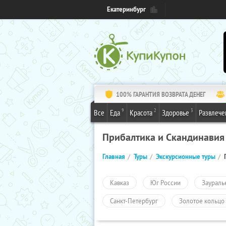
Екатеринбург
100% ГАРАНТИЯ ВОЗВРАТА ДЕНЕГ
9
2
3
Все
Еда
Красота
Здоровье
Развлече
Прибалтика и Скандинавия
Главная
Туры
Экскурсионные туры
Кавказ
Юг России
Заураль
Санкт-Петербург
Золотое кольцо