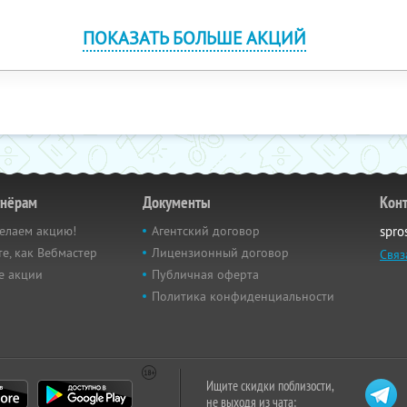
ПОКАЗАТЬ БОЛЬШЕ АКЦИЙ
тнёрам
Документы
Кон
елаем акцию!
Агентский договор
spro
е, как Вебмастер
Лицензионный договор
Связ
е акции
Публичная оферта
Политика конфиденциальности
Ищите скидки поблизости,
не выходя из чата: