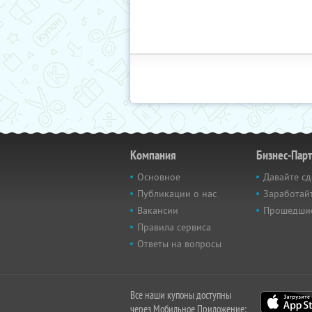
Компания
Бизнес-Пар
Основное
Давайте сд
Публикации о нас
Заработайт
Вакансии
Прошедши
Правила сервиса
Ответы на вопросы
Все наши купоны доступны
через Мобильное Приложение: