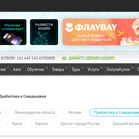
КУПИЛИ:
141 649 365
КУПОНОВ
ДАВАЙТЕ СДЕЛАЕМ АКЦИЮ!
27
2
31
27
13
13
90
ния
Авто
Обучение
Товары
Туры
Услуги
ПолучиКупон
Прибалтика и Скандинавия
е
Ленинградская область
Москва
Прибалтика и Скандинав
Крым
Европа
Другие города России
Дальний восто