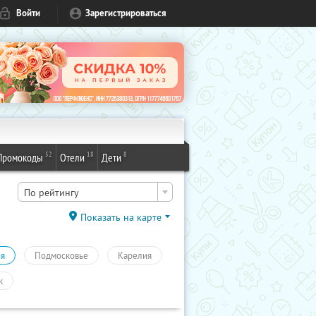
Войти
Зарегистрироваться
52
18
8
Промокоды
Отели
Дети
По рейтингу
Показать на карте
ия
Подмосковье
Карелия
к