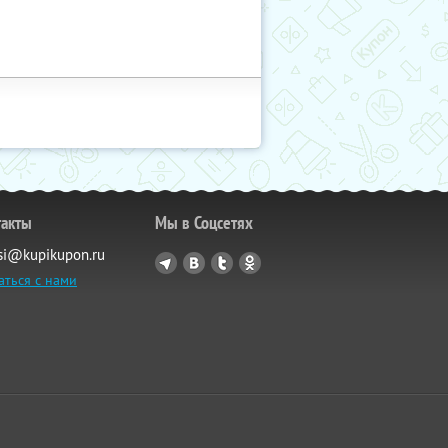
такты
Мы в Соцсетях
si@kupikupon.ru
аться с нами