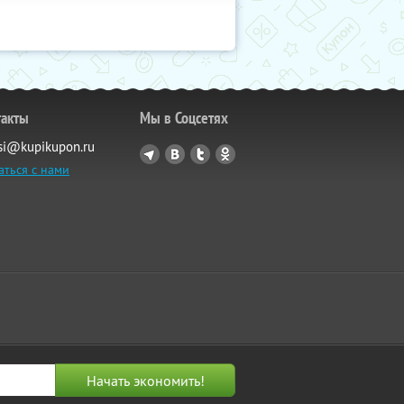
такты
Мы в Соцсетях
si@kupikupon.ru
аться с нами