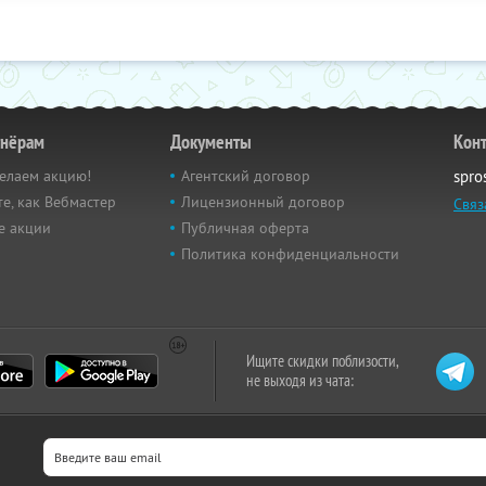
тнёрам
Документы
Кон
елаем акцию!
Агентский договор
spro
е, как Вебмастер
Лицензионный договор
Связ
е акции
Публичная оферта
Политика конфиденциальности
Ищите скидки поблизости,
не выходя из чата: