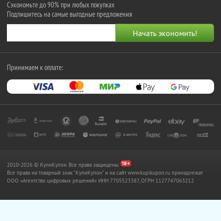
Сэкономьте до 90% при любых покупках
Подпишитесь на самые выгодные предложения
Принимаем к оплате:
2010-2026 © КупиКупон. Все права защищены.
Все права на товарный знак "КупиКупон" и на сайт www.kupikupon.ru принадлежат
OOO «Агентство цифровых решений» ИНН 7705523387, ОГРН 1127747063212