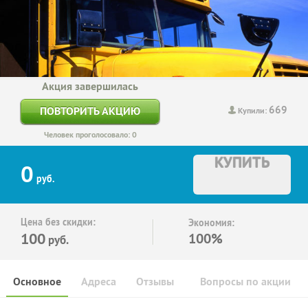
Акция завершилась
669
ПОВТОРИТЬ АКЦИЮ
Купили:
Человек проголосовало: 0
КУПИТЬ
0
руб.
Цена без скидки:
Экономия:
100
100%
руб.
Основное
Адреса
Отзывы
Вопросы по акции