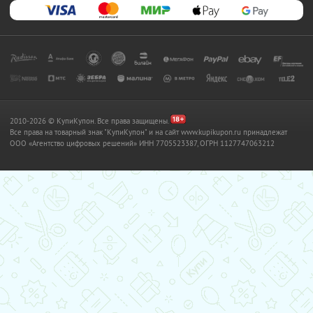
2010-2026 © КупиКупон. Все права защищены.
Все права на товарный знак "КупиКупон" и на сайт www.kupikupon.ru принадлежат
OOO «Агентство цифровых решений» ИНН 7705523387, ОГРН 1127747063212