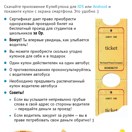
Скачайте приложение КупиКупона для
IOS
или
Android
и
покажите купон с экрана смартфона. Это удобно :)
Сертификат дает право приобрести
одноразовый проездной билет на
бесплатный проезд для студентов и
школьников
за 0р.
Бонус!
Ты впервые увидишь, как улыбается
водитель!
Вы можете приобрести сколько угодно
купонов для себя и в подарок
Один купон действителен на один автобус
О противопоказаниях проконсультируйтесь
с водителем автобуса
Необходимо предъявить распечатанный
купон водителю автобуса
Советы!
Если вы услышите непривычно грубые
слова в свой адрес со стороны водителя
— передайте деньги за проезд!
Если водитель закурит за рулём — вы в
праве потребовать свои деньги обратно! :)