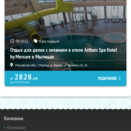
09:19:51
Купи первым!
Отдых для двоих с питанием в отеле Arthurs Spa Hotel
by Mercure в Мытищах
Московская обл., г. Мытищи, д. Ларево, ул. Хвойная, стр. 26
2828
ПОДРОБНЕЕ
от
руб.
до
65700
руб.
Компания
Основное