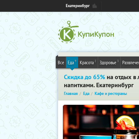
Екатеринбург
9
2
3
Все
Еда
Красота
Здоровье
Развлече
Скидка до 65%
на отдых в 
напитками. Екатеринбург
Главная
Еда
Кафе и рестораны