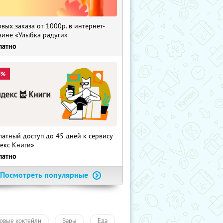
рвых заказа от 1000р. в интернет-
зине «Улыбка радуги»
латно
0%
латный доступ до 45 дней к сервису
екс Книги»
латно
Посмотреть популярные
овые коктейли
Бары
Еда