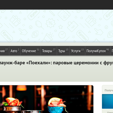
27
2
31
27
13
13
90
ния
Авто
Обучение
Товары
Туры
Услуги
ПолучиКупон
лаунж-баре «Поехали»: паровые церемонии с фрук
Получ
Цена