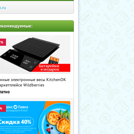
k.ru
екомендуемые:
0%
нные электронные весы KitchenOK
аркетплейсе Wildberries
латно
%