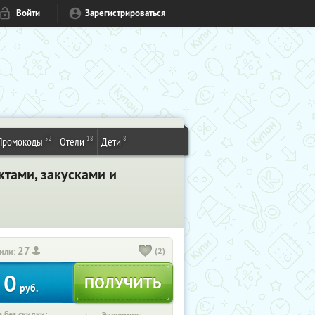
Войти
Зарегистрироваться
52
18
8
Промокоды
Отели
Дети
тами, закусками и
27
(2)
или:
0
руб.
 без скидки: