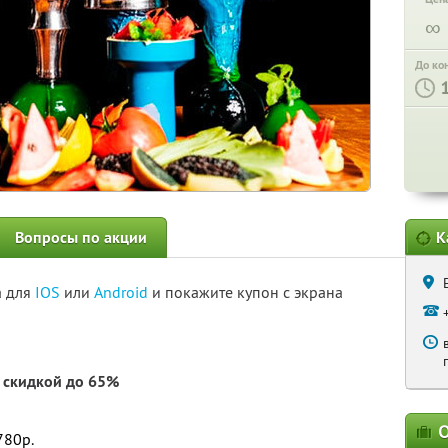
∞
До ко
Вопросы по акции
К
а для
IOS
или
Android
и покажите купон с экрана
 скидкой до 65%
О
780р.