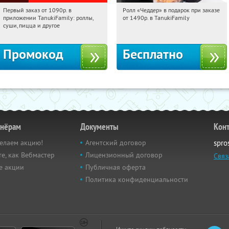
Первый заказ от 1090р. в
Ролл «Чеддер» в подарок при заказе
14:36:52
Получили:
256
14:36:52
Получили:
108
приложении TanukiFamily: роллы,
от 1490р. в TanukiFamily
Россия
Россия
суши, пицца и другое
Промокод
Бесплатно
тнёрам
Документы
Кон
елаем акцию!
Агентский договор
spro
е, как Вебмастер
Лицензионный договор
Связ
е акции
Публичная оферта
Политика конфиденциальности