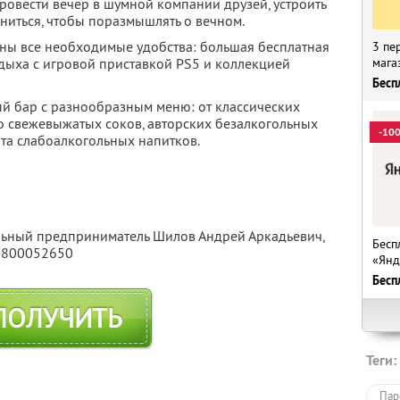
ровести вечер в шумной компании друзей, устроить
ниться, чтобы поразмышлять о вечном.
ны все необходимые удобства: большая бесплатная
3 пе
мага
тдыха с игровой приставкой PS5 и коллекцией
Бесп
й бар с разнообразным меню: от классических
о свежевыжатых соков, авторских безалкогольных
-10
та слабоалкогольных напитков.
льный предприниматель Шилов Андрей Аркадьевич,
Бесп
5800052650
«Янд
Бесп
ПОЛУЧИТЬ
Теги:
Пар