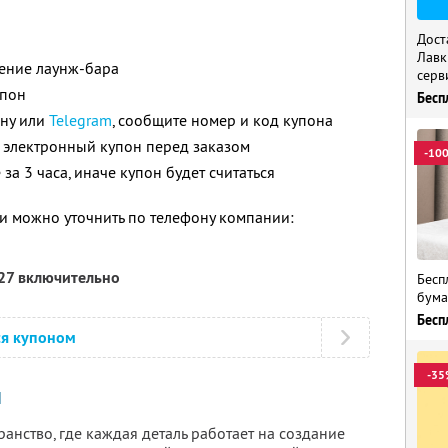
Дост
Лавк
щение лаунж-бара
серв
упон
Бесп
ону или
Telegram
, сообщите номер и код купона
 электронный купон перед заказом
-10
за 3 часа, иначе купон будет считаться
 можно уточнить по телефону компании:
027 включительно
Бесп
бума
Бесп
ся купоном
-35
И
анство, где каждая деталь работает на создание