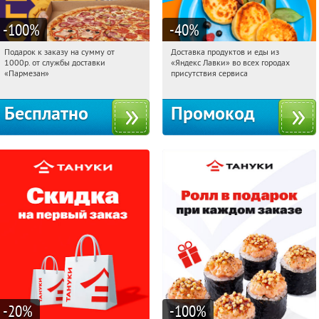
-100
%
-40
%
Подарок к заказу на сумму от
Доставка продуктов и еды из
14:36:52
Получили:
37
14:36:52
Получили:
38
1000р. от службы доставки
«Яндекс Лавки» во всех городах
Екатеринбург, проспект Академика
Россия
«Пармезан»
присутствия сервиса
Сахарова, 64
Бесплатно
Промокод
-20
%
-100
%