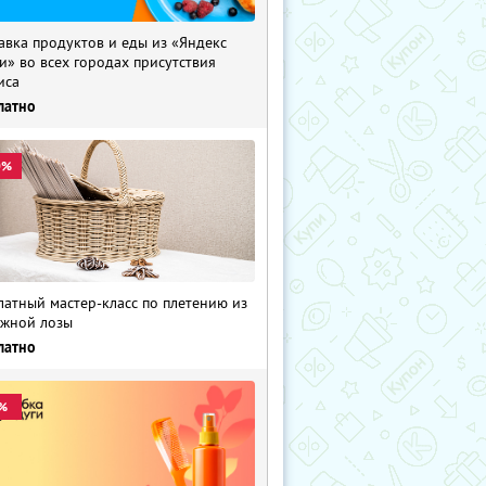
авка продуктов и еды из «Яндекс
и» во всех городах присутствия
иса
латно
0%
латный мастер-класс по плетению из
жной лозы
латно
%