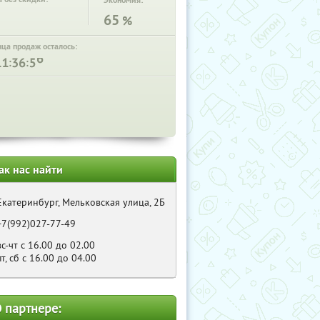
Экономия:
65
%
нца продаж осталось:
:
:
ак нас найти
Екатеринбург, Мельковская улица, 2Б
+7(992)027-77-49
вс-чт с 16.00 до 02.00
пт, сб с 16.00 до 04.00
 партнере: