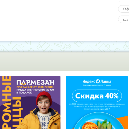
Каф
Еда