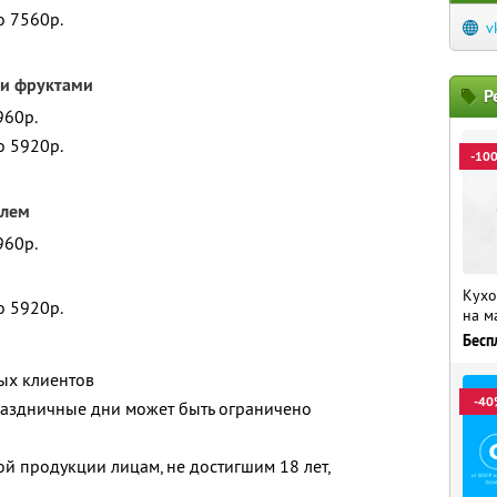
о 7560р.
v
 и фруктами
Р
960р.
о 5920р.
-10
йлем
960р.
Кухо
о 5920р.
на м
Бесп
вых клиентов
-40
аздничные дни может быть ограничено
й продукции лицам, не достигшим 18 лет,