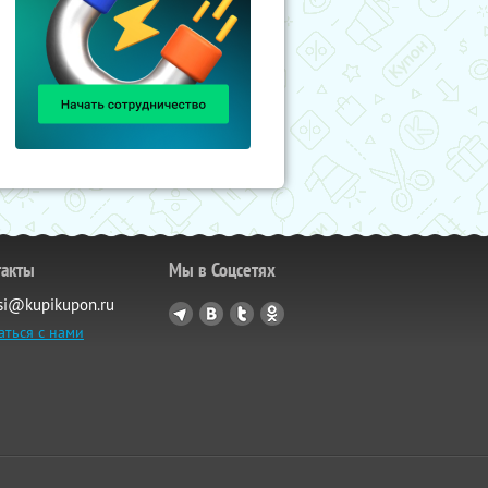
такты
Мы в Соцсетях
si@kupikupon.ru
аться с нами