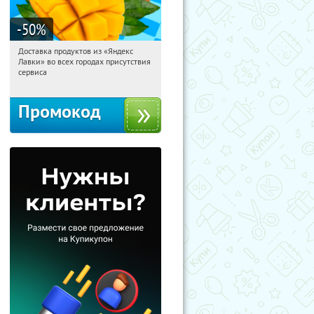
-50
%
Доставка продуктов из «Яндекс
14:36:52
Получили:
165
Лавки» во всех городах присутствия
Россия
сервиса
Промокод