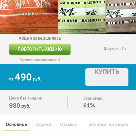
Акция завершилась
15
ПОВТОРИТЬ АКЦИЮ
Купили:
Человек проголосовало: 0
КУПИТЬ
490
от
руб.
Цена без скидки:
Экономия:
980
61%
руб.
Основное
Адреса
Отзывы
Вопросы по акции