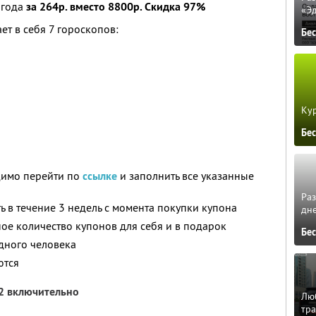
 года
за 264р. вместо 8800р. Скидка 97%
«Э
т в себя 7 гороскопов:
Бе
Кур
Бе
димо перейти по
ссылке
и заполнить все указанные
Ра
 в течение 3 недель с момента покупки купона
дне
ое количество купонов для себя и в подарок
Бе
дного человека
ются
12 включительно
Люб
тра