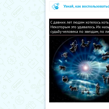
Узнай, как воспользовать
С давних лет людям хотелось хоть
Некоторым это удавалось. Их на
судьбу человека по звездам, по л