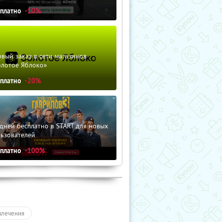
сплатно
-10%
вый заказ в сети магазинов
олотое Яблоко»
сплатно
-20%
дней бесплатно в START для новых
льзователей
сплатно
-100%
влечения