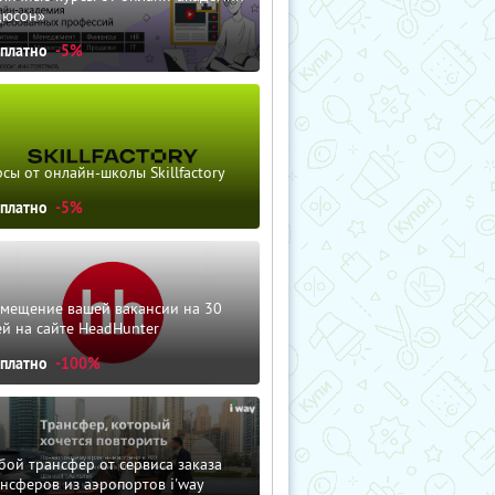
дюсон»
сплатно
-5%
сы от онлайн-школы Skillfactory
сплатно
-5%
змещение вашей вакансии на 30
й на сайте HeadHunter
сплатно
-100%
ой трансфер от сервиса заказа
нсферов из аэропортов i'way