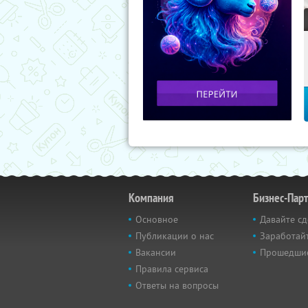
Компания
Бизнес-Пар
Основное
Давайте сд
Публикации о нас
Заработайт
Вакансии
Прошедши
Правила сервиса
Ответы на вопросы