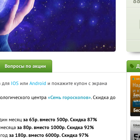
8
Вопросы по акции
Д
а для
IOS
или
Android
и покажите купон с экрана
Бе
рологического центра
«Семь гороскопов»
. Скидка до
шк
Бе
один месяц
за 65р. вместо 500р. Скидка 87%
 месяца
за 80р. вместо 1000р. Скидка 92%
 год
за 180р. вместо 6000р. Скидка 97%
Ра