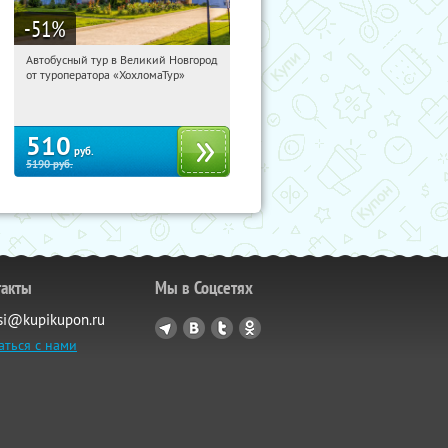
-51
%
Автобусный тур в Великий Новгород
19:07:27
Купили:
2
от туроператора «ХохломаТур»
Сенная площадь
510
руб.
5190
руб.
такты
Мы в Соцсетях
si@kupikupon.ru
аться с нами