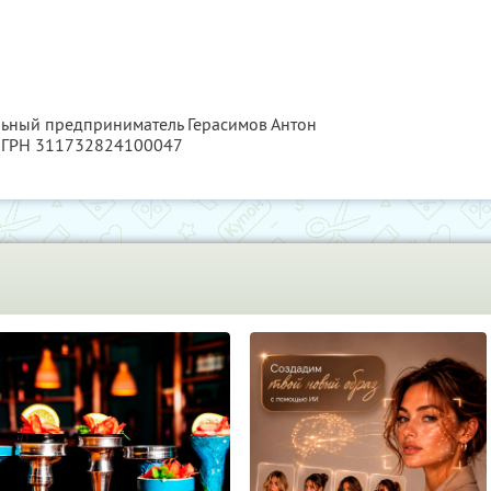
конкретной судьбе конкретного человека!
льный предприниматель Герасимов Антон
 ОГРН 311732824100047