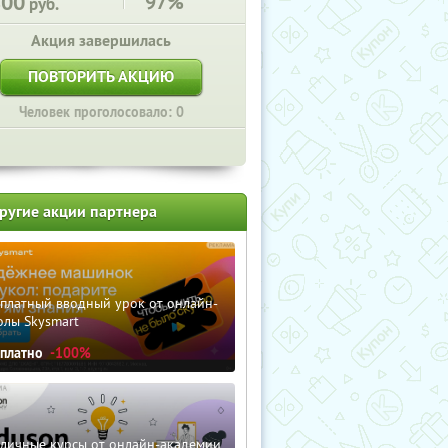
800
97%
руб.
Акция завершилась
ПОВТОРИТЬ АКЦИЮ
Человек проголосовало: 0
ругие акции партнера
сплатный вводный урок от онлайн-
олы Skysmart
сплатно
-100%
зличные курсы от онлайн-академии