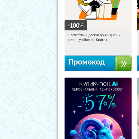
-100
%
Бесплатный доступ до 45 дней к
19:07:27
Получи первым!
сервису «Яндекс Книги»
Россия
Промокод