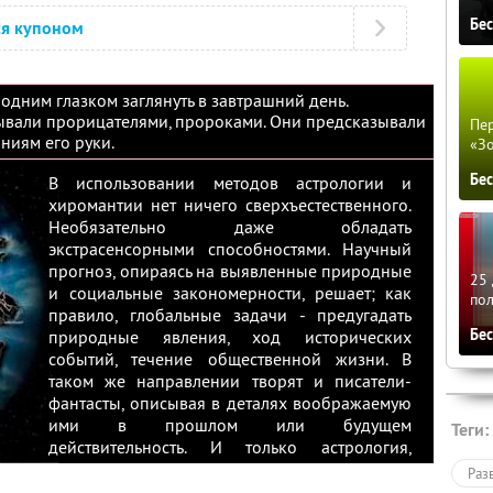
Бе
ся купоном
 одним глазком заглянуть в завтрашний день.
зывали прорицателями, пророками. Они предсказывали
Пер
иниям его руки.
«З
Бе
В использовании методов астрологии и
хиромантии нет ничего сверхъестественного.
Необязательно даже обладать
экстрасенсорными способностями. Научный
прогноз, опираясь на выявленные природные
25 
и социальные закономерности, решает; как
по
правило, глобальные задачи - предугадать
Бе
природные явления, ход исторических
событий, течение общественной жизни. В
таком же направлении творят и писатели-
фантасты, описывая в деталях воображаемую
ими в прошлом или будущем
Теги:
действительность. И только астрология,
хиромантия, другие «неофициальные»
Раз
методы прогнозирования повествуют о