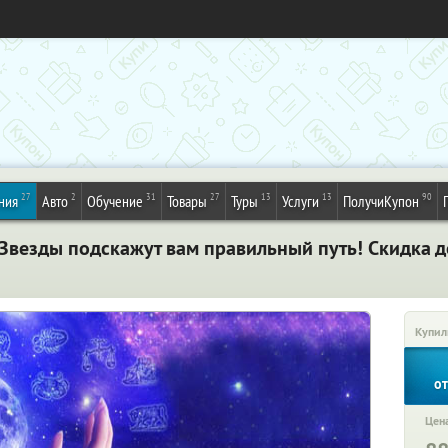
27
2
31
27
13
13
90
ния
Авто
Обучение
Товары
Туры
Услуги
ПолучиКупон
Звезды подскажут вам правильный путь! Скидка д
Купил
о
Цена