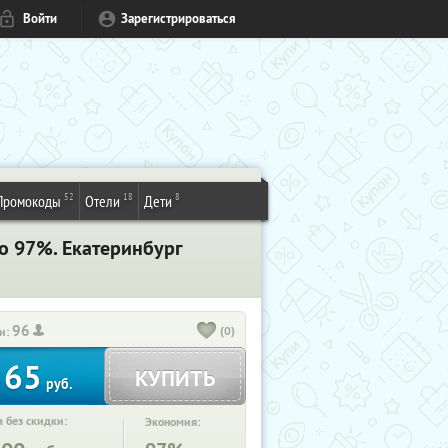
Войти
Зарегистрироваться
52
18
8
Промокоды
Отели
Дети
о 97%. Екатеринбург
96
(0)
и:
65
КУПИТЬ
т
руб.
 без скидки:
Экономия: