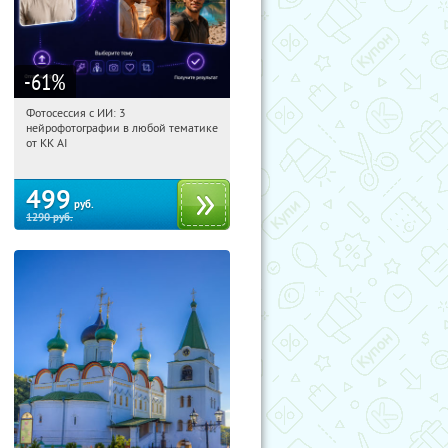
-61
%
Фотосессия с ИИ: 3
19:07:27
Купили:
81
нейрофотографии в любой тематике
Россия
от KK AI
499
руб.
1290
руб.