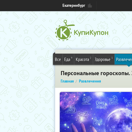
Екатеринбург
9
2
3
Все
Еда
Красота
Здоровье
Развлече
Персональные гороскопы. 
Главная
Развлечения