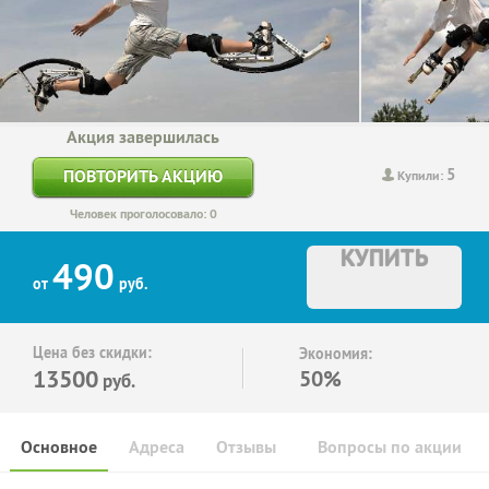
Акция завершилась
5
ПОВТОРИТЬ АКЦИЮ
Купили:
Человек проголосовало: 0
КУПИТЬ
490
от
руб.
Цена без скидки:
Экономия:
13500
50%
руб.
Основное
Адреса
Отзывы
Вопросы по акции