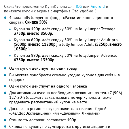
Скачайте приложение КупиКупона для
IOS
или
Android
и
покажите купон с экрана смартфона. Это удобно :)
4 вида Jolly Jumper от фонда «Развитие инновационного
спорта».
Скидка 50%
Купон за 490р. даёт скидку 50% на Jolly Jumper Teenage:
3750р. вместо 8500р.
Купон за 690р. даёт скидку 50% на Jolly Jumper Adult pro
(
5600р. вместо 11200р.
) и Jolly Jumper Adult (
5250р. вместо
10500р.
)
Купон за 890р. даёт скидку 50% на Jolly Jumper Advence:
6750р. вместо 13500р.
Один купон действует на один товар
Вы можете приобрести сколько угодно купонов для себя и в
подарок
Один купон действует на одного человека
Для активации купона необходимо позвонить по тел. +7 (906)
127-20-86, сделать заказ, назвать номер купона, а также
предъявить распечатанный купон на месте
Доставка в регионы осуществляется в течение 7 дней
«ЖелДорЭкспедицией» или «Деловыми Линиями»
Стоимость доставки составляет 400р.
Скидка по купону не суммируется с другими акциями и