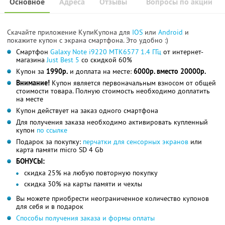
Основное
Адреса
Отзывы
Вопросы по акции
Скачайте приложение КупиКупона для
IOS
или
Android
и
покажите купон с экрана смартфона. Это удобно :)
Смартфон
Galaxy Note i9220 MTK6577 1.4 ГГц
от интернет-
магазина
Just Best 5
со скидкой 60%
Купон за
1990р.
и доплата на месте:
6000р. вместо 20000р.
Внимание!
Купон является первоначальным взносом от общей
стоимости товара. Полную стоимость необходимо доплатить
на месте
Купон действует на заказ одного смартфона
Для получения заказа необходимо активировать купленный
купон
по ссылке
Подарок за покупку:
перчатки для сенсорных экранов
или
карта памяти micro SD 4 Gb
БОНУСЫ:
скидка 25% на любую повторную покупку
скидка 30% на карты памяти и чехлы
Вы можете приобрести неограниченное количество купонов
для себя и в подарок
Способы получения заказа и формы оплаты