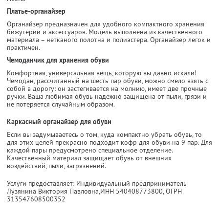
Платье-органайзер
Органайзер предназначен для удобного компактного хранения
бижутерии и аксессуаров. Модель выполнена из качественного
материала – нетканого полотна и полиэстера. Органайзер легок и
практичен.
Чемоданчик для хранения обуви
Комфортная, универсальная вещь, которую вы давно искали!
Чемодан, рассчитанный на шесть пар обуви, можно смело взять с
собой в дорогу: он застегивается на молнию, имеет две прочные
ручки. Ваша любимая обувь надежно защищена от пыли, грязи и
не потеряется случайным образом.
Каркасный органайзер для обуви
Если вы задумываетесь о том, куда компактно убрать обувь, то
для этих целей прекрасно подходит кофр для обуви на 9 пар. Для
каждой пары предусмотрено специальное отделение.
Качественный материал защищает обувь от внешних
воздействий, пыли, загрязнений.
Услуги предоставляет: Индивидуальный предприниматель
Лузянина Виктория Павловна,
ИНН 540408773800
, ОГРН
313547608500352