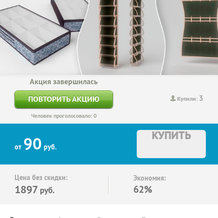
Акция завершилась
3
ПОВТОРИТЬ АКЦИЮ
Купили:
Человек проголосовало: 0
КУПИТЬ
90
от
руб.
Цена без скидки:
Экономия:
1897
62%
руб.