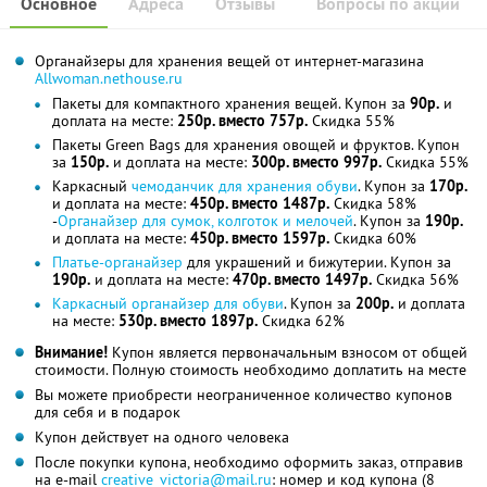
Основное
Адреса
Отзывы
Вопросы по акции
Органайзеры для хранения вещей от интернет-магазина
Аllwoman.nethouse.ru
Пакеты для компактного хранения вещей. Купон за
90р.
и
доплата на месте:
250р. вместо 757р.
Скидка 55%
Пакеты Green Bags для хранения овощей и фруктов. Купон
за
150р.
и доплата на месте:
300р. вместо 997р.
Скидка 55%
Каркасный
чемоданчик для хранения обуви
. Купон за
170р.
и доплата на месте:
450р. вместо 1487р.
Скидка 58%
-
Органайзер для сумок, колготок и мелочей
. Купон за
190р.
и доплата на месте:
450р. вместо 1597р.
Скидка 60%
Платье-органайзер
для украшений и бижутерии. Купон за
190р.
и доплата на месте:
470р. вместо 1497р.
Скидка 56%
Каркасный органайзер для обуви
. Купон за
200р.
и доплата
на месте:
530р. вместо 1897р.
Скидка 62%
Внимание!
Купон является первоначальным взносом от общей
стоимости. Полную стоимость необходимо доплатить на месте
Вы можете приобрести неограниченное количество купонов
для себя и в подарок
Купон действует на одного человека
После покупки купона, необходимо оформить заказ, отправив
на e-mail
creative_victoria@mail.ru
: номер и код купона (8