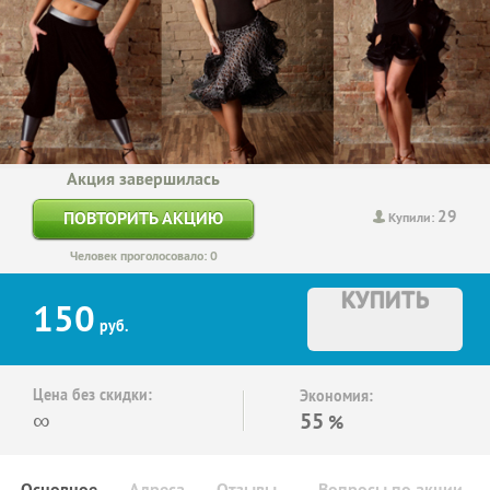
Акция завершилась
29
ПОВТОРИТЬ АКЦИЮ
Купили:
Человек проголосовало: 0
КУПИТЬ
150
руб.
Цена без скидки:
Экономия:
∞
55
%
Основное
Адреса
Отзывы
Вопросы по акции