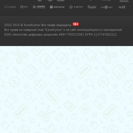
2010-2026 © КупиКупон. Все права защищены.
Все права на товарный знак "КупиКупон" и на сайт www.kupikupon.ru принадлежат
OOO «Агентство цифровых решений» ИНН 7705523387, ОГРН 1127747063212