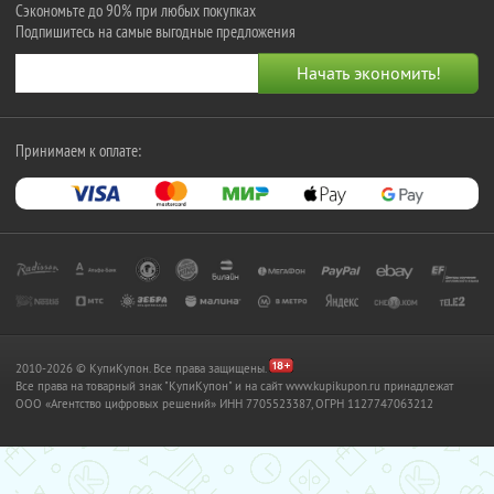
Сэкономьте до 90% при любых покупках
Подпишитесь на самые выгодные предложения
Принимаем к оплате:
2010-2026 © КупиКупон. Все права защищены.
Все права на товарный знак "КупиКупон" и на сайт www.kupikupon.ru принадлежат
OOO «Агентство цифровых решений» ИНН 7705523387, ОГРН 1127747063212