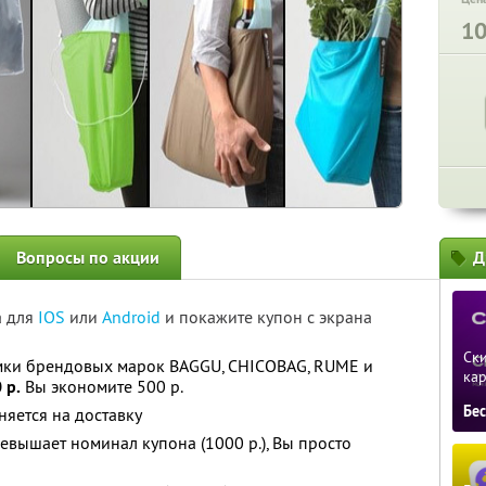
1
Вопросы по акции
Д
а для
IOS
или
Android
и покажите купон с экрана
Ски
мки брендовых марок BAGGU, CHICOBAG, RUME и
ка
 р.
Вы экономите 500 р.
Бе
няется на доставку
ревышает номинал купона (1000 р.), Вы просто