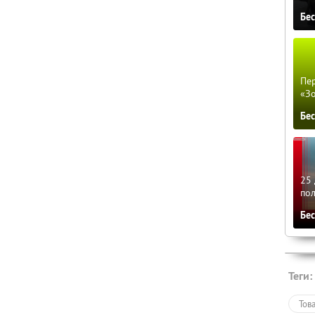
Бе
Пер
«З
Бе
25 
по
Бе
Теги:
Тов