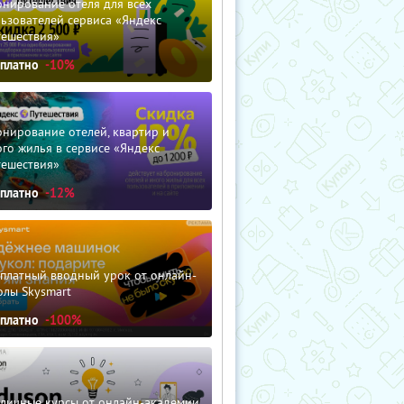
нирование отеля для всех
ьзователей сервиса «Яндекс
тешествия»
сплатно
-10%
нирование отелей, квартир и
го жилья в сервисе «Яндекс
тешествия»
сплатно
-12%
сплатный вводный урок от онлайн-
олы Skysmart
сплатно
-100%
зличные курсы от онлайн-академии