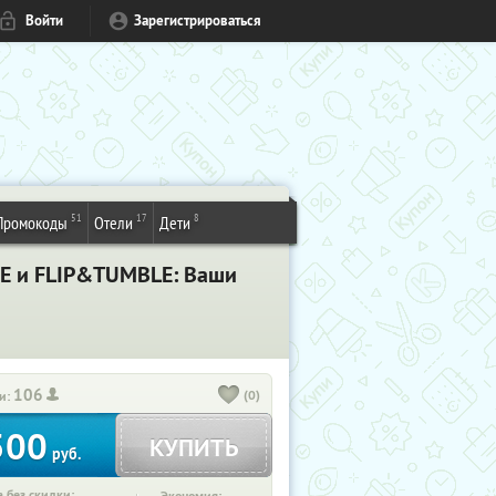
Войти
Зарегистрироваться
51
17
8
Промокоды
Отели
Дети
ME и FLIP&TUMBLE: Ваши
106
(0)
и:
500
КУПИТЬ
руб.
 без скидки: