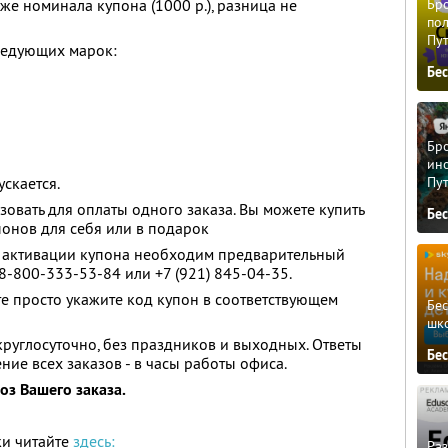
иже номинала купона (1000 р.), разница не
Бро
пол
Пу
ледующих марок:
Бе
Бро
ино
Пу
скается.
овать для оплаты одного заказа. Вы можете купить
Бе
онов для себя или в подарок
я активации купона необходим предварительный
 8-800-333-53-84 или +7 (921) 845-04-35.
е просто укажите код купон в соответствующем
Бе
шк
круглосуточно, без праздников и выходных. Ответы
Бе
ние всех заказов - в часы работы офиса.
з Вашего заказа.
ки читайте
здесь:
Ра