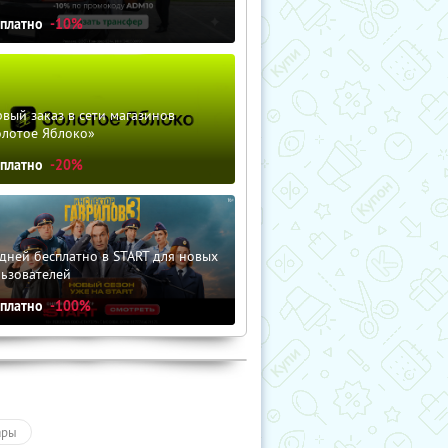
сплатно
-10%
вый заказ в сети магазинов
олотое Яблоко»
сплатно
-20%
дней бесплатно в START для новых
льзователей
сплатно
-100%
ары