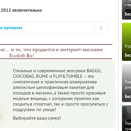
«Э
я 2012 включительно
Бе
ся купоном
Кур
вас... и то, что продается в интернет-магазине
Ecoloft.Ru!
Бе
Стильные и современные экосумки BAGGU,
CHICOBAG, RUME и FLIP&TUMBLE – это
симпатичная и практичная альтернатива
Ра
аляпистым целлофановым пакетам для
дне
походов в магазин, а также просто красивые
Бе
модные вещицы, с которыми приятно как
сходить в спортзал, так и просто прогуляться с
подругами по улице!
Выбирайте вашу сумку!
Люб
тра