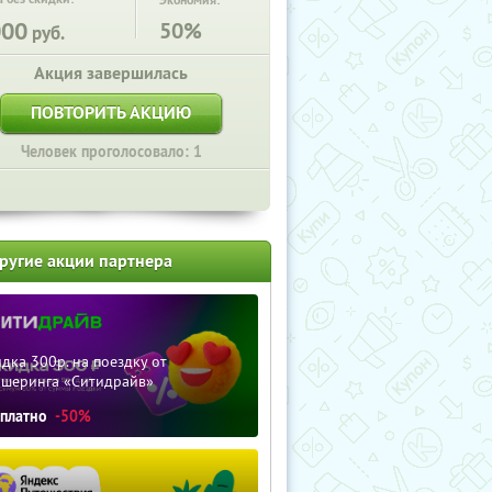
Экономия:
000
50%
руб.
Акция завершилась
ПОВТОРИТЬ АКЦИЮ
Человек проголосовало: 1
ругие акции партнера
дка 300р. на поездку от
ршеринга «Ситидрайв»
сплатно
-50%