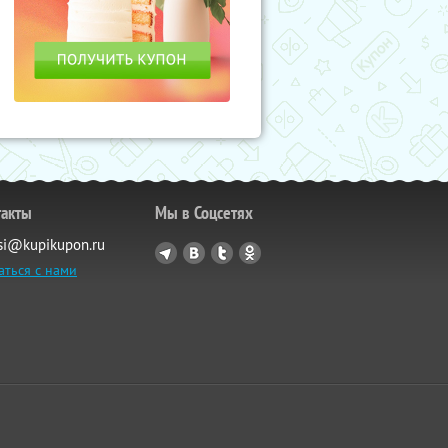
такты
Мы в Соцсетях
si@kupikupon.ru
аться с нами