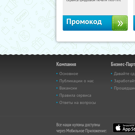
Россия
Промокод
Компания
Бизнес-Пар
Основное
Давайте сд
Публикации о нас
Заработайт
Вакансии
Прошедши
Правила сервиса
Ответы на вопросы
Все наши купоны доступны
через Мобильное Приложение: