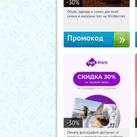
-30
%
Обувь, одежда и сумки для всей
14:00:12
Получили:
32
семьи в магазине kari на Wildberries
Россия
Промокод
-30
%
Печать фотографий, фотокниг от
14:00:12
Получили:
4
сервиса цифровой печати netPrint