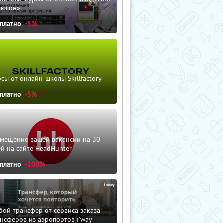
дюсон»
сплатно
-5%
сы от онлайн-школы Skillfactory
сплатно
-5%
змещение вашей вакансии на 30
й на сайте HeadHunter
сплатно
-100%
ой трансфер от сервиса заказа
нсферов из аэропортов i'way