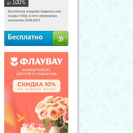
100
%
до
Бесплатная изящная подвеска или
14:00:12
Получили:
74
скидка 500р. в сети ювелирных
Россия
магазинов SUNLIGHT
Бесплатно