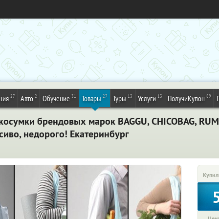
27
2
31
27
13
13
89
ния
Авто
Обучение
Товары
Туры
Услуги
ПолучиКупон
экосумки брендовых марок BAGGU, CHICOBAG, RU
асиво, недорого! Екатеринбург
Купил
Цена