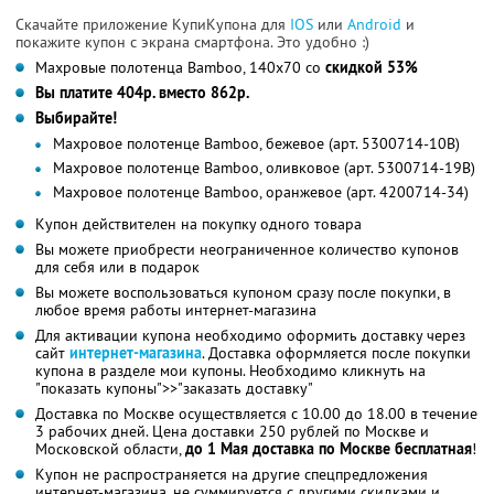
Скачайте приложение КупиКупона для
IOS
или
Android
и
покажите купон с экрана смартфона. Это удобно :)
Махровые полотенца Bamboo, 140х70 со
скидкой 53%
Вы платите 404р. вместо 862р.
Выбирайте!
Махровое полотенце Bamboo, бежевое (арт. 5300714-10В)
Махровое полотенце Bamboo, оливковое (арт. 5300714-19В)
Махровое полотенце Bamboo, оранжевое (арт. 4200714-34)
Купон действителен на покупку одного товара
Вы можете приобрести неограниченное количество купонов
для себя или в подарок
Вы можете воспользоваться купоном сразу после покупки, в
любое время работы интернет-магазина
Для активации купона необходимо оформить доставку через
сайт
интернет-магазина
. Доставка оформляется после покупки
купона в разделе мои купоны. Необходимо кликнуть на
"показать купоны">>"заказать доставку"
Доставка по Москве осуществляется с 10.00 до 18.00 в течение
3 рабочих дней. Цена доставки 250 рублей по Москве и
Московской области,
до 1 Мая доставка по Москве бесплатная
!
Купон не распространяется на другие спецпредложения
интернет-магазина, не суммируется с другими скидками и