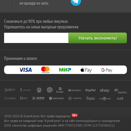
не выходя из чата:
Сэкономьте до 90% при любых покупках
Подпишитесь на самые выгодные предложения
Принимаем к оплате:
2010-2026 © КупиКупон. Все права защищены.
Все права на товарный знак "КупиКупон" и на сайт www.kupikupon.ru принадлежат
OOO «Агентство цифровых решений» ИНН 7705523387, ОГРН 1127747063212