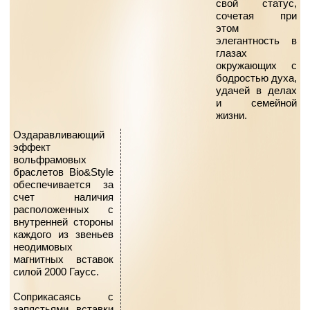
свой статус,
сочетая при
этом
элегантность в
глазах
окружающих с
бодростью духа,
удачей в делах
и семейной
жизни.
Оздаравливающий
эффект
вольфрамовых
браслетов Bio&Style
обеспечивается за
счет наличия
расположенных с
внутренней стороны
каждого из звеньев
неодимовых
магнитных вставок
силой 2000 Гаусс.
Соприкасаясь с
запястьями, вставки