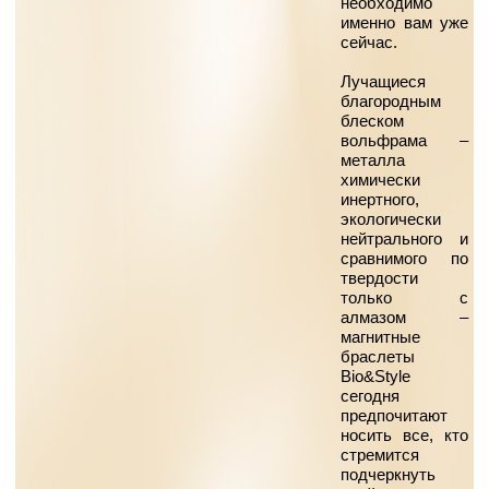
необходимо
именно вам уже
сейчас.
Лучащиеся
благородным
блеском
вольфрама –
металла
химически
инертного,
экологически
нейтрального и
сравнимого по
твердости
только с
алмазом –
магнитные
браслеты
Bio&Style
сегодня
предпочитают
носить все, кто
стремится
подчеркнуть