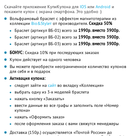
Скачайте приложение КупиКупона для
IOS
или
Android
и
покажите купон с экрана смартфона. Это удобно :)
Вольфрамовый браслет с эффектом магнитотерапии из
коллекции
Bio&Styleт
от производителя.
Скидка 50%
Браслет (артикул ВБ-01) всего за
1990р. вместо 3900р.
Браслет (артикул ВБ-02) всего за
1990р. вместо 3900р.
Браслет (артикул ВБ-03) всего за
1990р. вместо 3900р.
БОНУС:
Скидка 10% при последующих заказах
Купон действует на одного человека
Вы можете приобрести неограниченное количество купонов
для себя и в подарок
Активация купона:
следует зайти на
сайт
во вкладку «Коллекция»
выбрать одну из 3-х моделей браслета
нажать кнопку «Заказать»
ввести данные во все графы и заполнить поле «Номер
купона»
нажать «Оформить заказ»
после оформления заказа с вами свяжутся менеджеры
Доставка (150р.) осуществляется «Почтой России» до