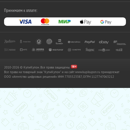
Принимаем к оплате:
2010-2026 © КупиКупон. Все права защищены.
Все права на товарный знак "КупиКупон" и на сайт www.kupikupon.ru принадлежат
OOO «Агентство цифровых решений» ИНН 7705523387, ОГРН 1127747063212