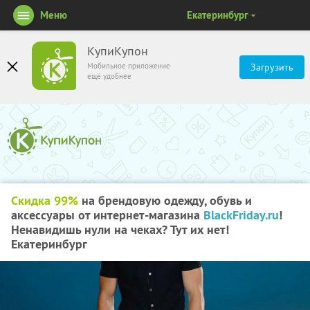
Меню
Екатеринбург
КупиКупон
Мобильное приложение
Загрузить
ещё удобнее
Скидка 99%
на брендовую одежду, обувь и
аксессуары от интернет-магазина
BlackFriday.ru
!
Ненавидишь нули на чеках? Тут их нет!
Екатеринбург