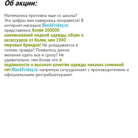
Об акции:
Математика противна еще со школы?
Эти цифры вам наверняка понравятся! В
интернет-магазине
BlackFriday.ru
представлено
более 200000
наименований модной одежды, обуви и
аксессуаров от более, чем 1900
мировых брендов!
Не укладывается в
голове, правда? Появилось дикое
желание одеть все и сразу? Не
удивительно, тем более что
в
подлинности и высоком качестве одежды никаких сомнений
нет:
BlackFriday.ru
напрямую сотрудничает с производителями и
официальными дистрибьюторами!