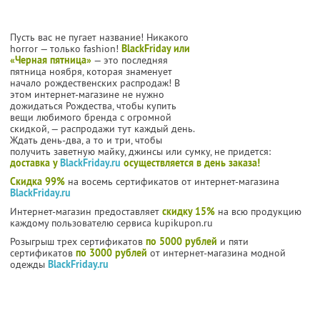
Пусть вас не пугает название! Никакого
horror — только fashion!
BlackFriday или
«Черная пятница»
— это последняя
пятница ноября, которая знаменует
начало рождественских распродаж! В
этом интернет-магазине не нужно
дожидаться Рождества, чтобы купить
вещи любимого бренда с огромной
скидкой, — распродажи тут каждый день.
Ждать день-два, а то и три, чтобы
получить заветную майку, джинсы или сумку, не придется:
доставка у
BlackFriday.ru
осуществляется в день заказа!
Скидка 99%
на восемь сертификатов от интернет-магазина
BlackFriday.ru
Интернет-магазин предоставляет
скидку 15%
на всю продукцию
каждому пользователю сервиса kupikupon.ru
Розыгрыш трех сертификатов
по 5000 рублей
и пяти
сертификатов
по 3000 рублей
от интернет-магазина модной
одежды
BlackFriday.ru