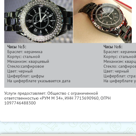
Часы №5:
Часы №6:
Браслет: керамика
Браслет: керами
Корпус: стальной
Корпус: стально
Механизм: кварцевый
Механизм: квар
Стекло:сапфировое
Стекло: сапфиро
Цвет: черный
Цвет: черный
Циферблат: цифры
Циферблат: стра
На циферблате указывается дата
На циферблате у
Услуги предоставляет: Общество с ограниченной
ответственностью «РУМ М 34»,
ИНН 7713690960
, ОГРН
1097746488300