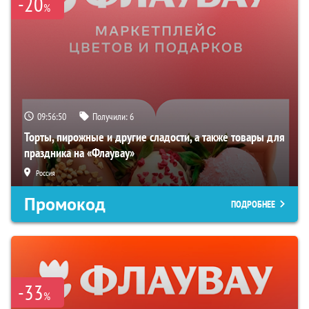
-20
%
09:56:49
Получили:
6
Торты, пирожные и другие сладости, а также товары для
праздника на «Флаувау»
Россия
Промокод
ПОДРОБНЕЕ
-33
%