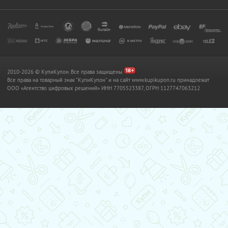
2010-2026 © КупиКупон. Все права защищены.
Все права на товарный знак "КупиКупон" и на сайт www.kupikupon.ru принадлежат
OOO «Агентство цифровых решений» ИНН 7705523387, ОГРН 1127747063212