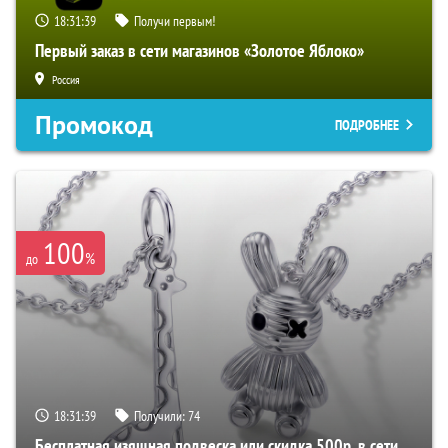
18:31:38
Получи первым!
Первый заказ в сети магазинов «Золотое Яблоко»
Россия
Промокод
ПОДРОБНЕЕ
100
%
до
18:31:38
Получили:
74
Бесплатная изящная подвеска или скидка 500р. в сети