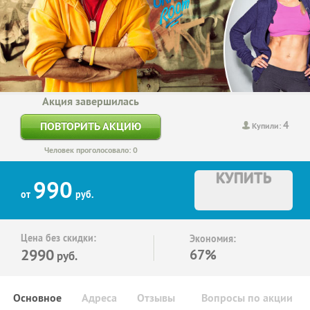
Акция завершилась
4
ПОВТОРИТЬ АКЦИЮ
Купили:
Человек проголосовало: 0
КУПИТЬ
990
от
руб.
Цена без скидки:
Экономия:
2990
67%
руб.
Основное
Адреса
Отзывы
Вопросы по акции