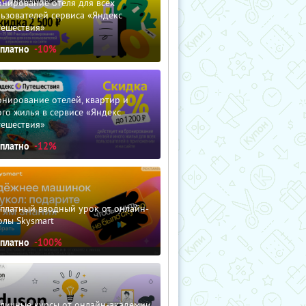
нирование отеля для всех
ьзователей сервиса «Яндекс
тешествия»
сплатно
-10%
нирование отелей, квартир и
го жилья в сервисе «Яндекс
тешествия»
сплатно
-12%
сплатный вводный урок от онлайн-
олы Skysmart
сплатно
-100%
зличные курсы от онлайн-академии