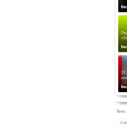
Бе
Пер
«З
Бе
25 
по
Бе
Теги:
Каф