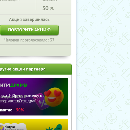
Экономия:
50
%
Акция завершилась
ПОВТОРИТЬ АКЦИЮ
Человек проголосовало: 37
ругие акции партнера
дка 300р. на поездку от
ршеринга «Ситидрайв»
сплатно
-50%