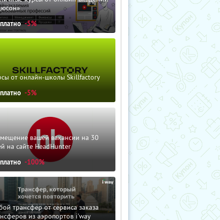
дюсон»
сплатно
-5%
сы от онлайн-школы Skillfactory
сплатно
-5%
змещение вашей вакансии на 30
й на сайте HeadHunter
сплатно
-100%
ой трансфер от сервиса заказа
нсферов из аэропортов i'way