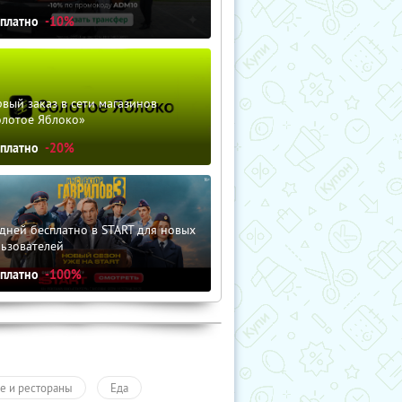
сплатно
-10%
вый заказ в сети магазинов
олотое Яблоко»
сплатно
-20%
дней бесплатно в START для новых
льзователей
сплатно
-100%
е и рестораны
Еда