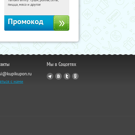
Россия
пицца, мясо и другое
Промокод
такты
Мы в Соцсетях
si@kupikupon.ru
аться с нами