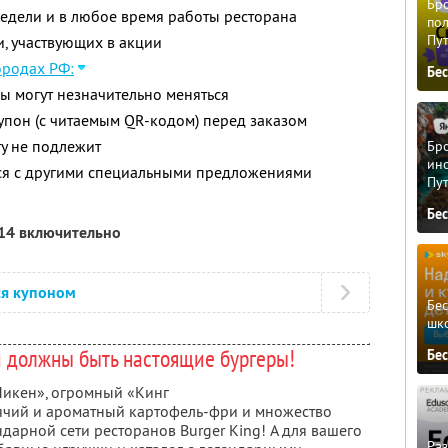
Бро
недели и в любое время работы ресторана
пол
Пу
и, участвующих в акции
ородах РФ:
Бе
ны могут незначительно меняться
упон (с читаемым QR-кодом) перед заказом
у не подлежит
Бро
ино
тся с другими специальными предложениями
Пу
Бе
014 включительно
ся купоном
Бе
шк
и должны быть настоящие бургеры!
Бе
Чикен», огромный «Кинг
рячий и ароматный картофель-фри и множество
ндарной сети ресторанов Burger King! А для вашего
Ра