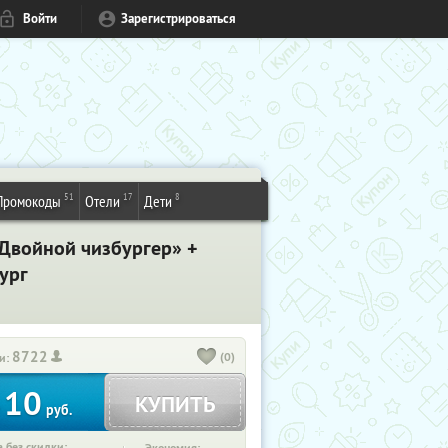
Войти
Зарегистрироваться
51
17
8
Промокоды
Отели
Дети
«Двойной чизбургер» +
бург
8722
(0)
и:
10
КУПИТЬ
т
руб.
 без скидки: