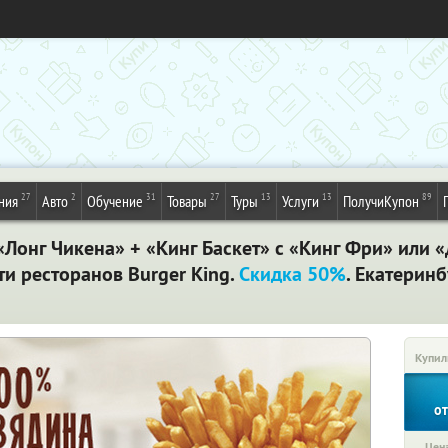
27
2
31
27
13
13
89
ния
Авто
Обучение
Товары
Туры
Услуги
ПолучиКупон
«Лонг Чикена» + «Кинг Баскет» с «Кинг Фри» или 
ти ресторанов Burger King.
Скидка 50%
. Екатерин
Купил
о
Цена