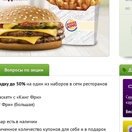
∞
Вопросы по акции
Д
идку до 50%
на один из наборов в сети ресторанов
аскет» с «Кинг Фри»
Ски
ка
 Фри» (большая)
Бе
ар есть в наличии
ченное количество купонов для себя и в подарок