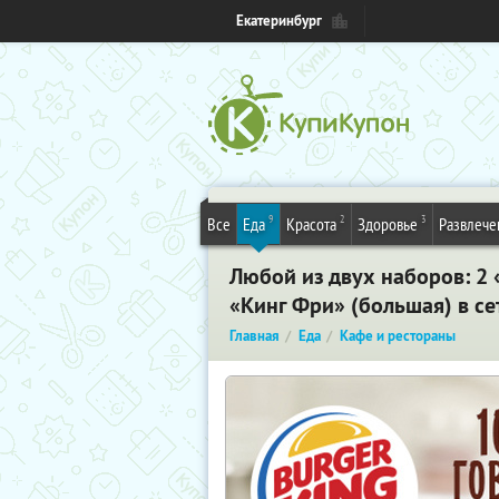
Екатеринбург
9
2
3
Все
Еда
Красота
Здоровье
Развлече
Любой из двух наборов: 2 
«Кинг Фри» (большая) в се
Главная
Еда
Кафе и рестораны