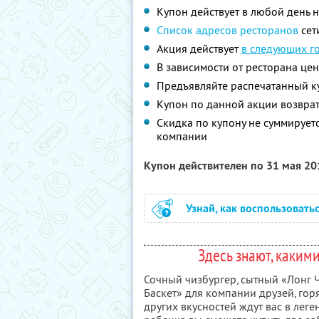
Купон действует в любой день 
Список адресов ресторанов
сет
Акция действует
в следующих г
В зависимости от ресторана це
Предъявляйте распечатанный к
Купон по данной акции возврат
Скидка по купону не суммируе
компании
Купон действителен по 31 мая 2
Узнай, как воспользовать
Здесь знают, каким
Сочный чизбургер, сытный «Лонг 
Баскет» для компании друзей, го
других вкусностей ждут вас в леге