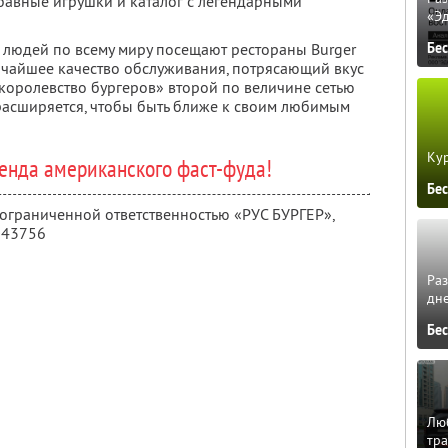
абавные игрушки и каталог с легендарными
«Э
Бе
людей по всему миру посещают рестораны Burger
сочайшее качество обслуживания, потрясающий вкус
королевство бургеров» второй по величине сетью
расширяется, чтобы быть ближе к своим любимым
Кур
генда американского фаст-фуда!
Бе
 ограниченной ответственностью «РУС БУРГЕР»,
043756
Ра
дне
Бе
Люб
тра