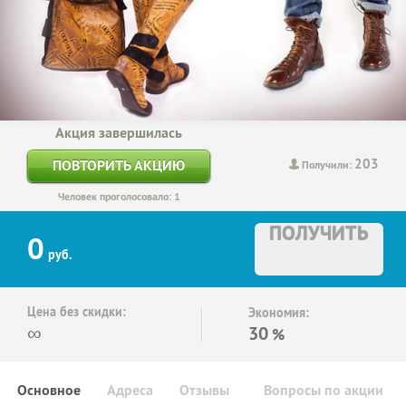
Акция завершилась
203
ПОВТОРИТЬ АКЦИЮ
Получили:
Человек проголосовало: 1
ПОЛУЧИТЬ
0
руб.
Цена без скидки:
Экономия:
∞
30
%
Основное
Адреса
Отзывы
Вопросы по акции