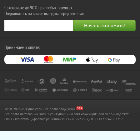
Сэкономьте до 90% при любых покупках
Подпишитесь на самые выгодные предложения
Принимаем к оплате:
2010-2026 © КупиКупон. Все права защищены.
Все права на товарный знак "КупиКупон" и на сайт www.kupikupon.ru принадлежат
OOO «Агентство цифровых решений» ИНН 7705523387, ОГРН 1127747063212