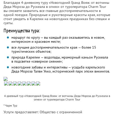
Благодаря 4-дневному туру «Новогодний Гранд Вояж: от вотчины
Деда Мороза до Рускеала в огнях» от туроператора Charm Tour
вы сможете захватить все главные достопримечательности в
одной поездке. Природные и рукотворные красоты края, которые
стоит увидеть в Карелии на новогодних праздниках без спешки и
суеты.
Преимущества тура:
маршрут по кругу — вы каждый раз оказываетесь в новом,
интересном и красивом месте;
все лучшие достопримечательности края — более 15
туристических объектов;
природа Карелии — водопады, мраморный каньон Рускеала
в подсветке «северное сияние»;
новогодние забавы и интерактивы — усадьба карельского
Деда Мороза Талви Укко, исторический парк эпохи викингов.
4-дневный тур «Новогодний Гранд Вояж: от вотчины Деда Мороза до Рускеала в
огнях» от туроператора Charm Tour
* Чарм Тур
Услуги предоставляет: Общество с ограниченной