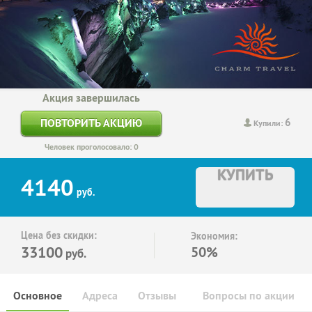
Акция завершилась
6
ПОВТОРИТЬ АКЦИЮ
Купили:
Человек проголосовало: 0
КУПИТЬ
4140
руб.
Цена без скидки:
Экономия:
33100
50%
руб.
Основное
Адреса
Отзывы
Вопросы по акции