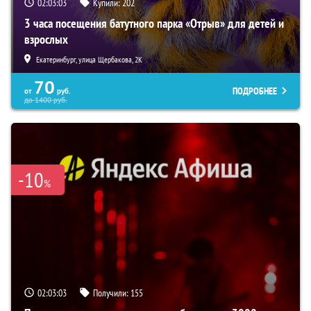
02:03:02
Купили:
202
3 часа посещения батутного парка «Отрыв» для детей и
взрослых
Екатеринбург, улица Щербакова, 2К
70
ПОДРОБНЕЕ
от
руб.
до
1400
руб.
-10
%
02:03:02
Получили:
155