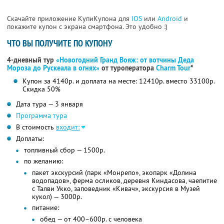
Скачайте приложение КупиКупона для
IOS
или
Android
и
покажите купон с экрана смартфона. Это удобно :)
ЧТО ВЫ ПОЛУЧИТЕ ПО КУПОНУ
4-дневный тур
«Новогодний Гранд Вояж: от вотчины Деда
Мороза до Рускеала в огнях»
от туроператора
Charm Tour
*
Купон за 4140р. и доплата на месте: 12410р. вместо 33100р.
Скидка 50%
Дата тура — 3 января
Программа тура
В стоимость
входит:
Доплаты:
топливный сбор — 1500р.
по желанию:
пакет экскурсий (парк «Монрепо», экопарк «Долина
водопадов», ферма осликов, деревня Киндасова, чаепитие
с Талви Укко, заповедник «Кивач», экскурсия в Музей
кукол) — 3000р.
питание:
обед — от 400–600р. с человека