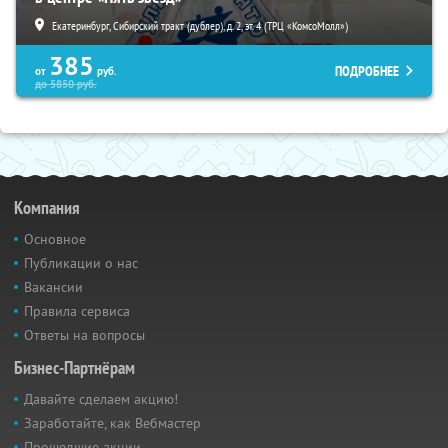
Екатеринбург, Сибирский тракт (дублер), д. 2, эт. 4 (ТРЦ «КомсоМолл»)
385
ПОДРОБНЕЕ
от
руб.
до
5850
руб.
Компания
Основное
Публикации о нас
Вакансии
Правила сервиса
Ответы на вопросы
Бизнес-Партнёрам
Давайте сделаем акцию!
Заработайте, как Вебмастер
Прошедшие акции