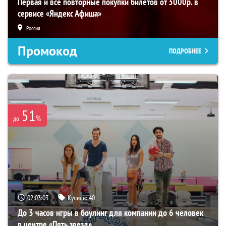
Первая и все повторные покупки билетов от 3000р. в
сервисе «Яндекс Афиша»
Россия
Промокод
ПОДРОБНЕЕ
51
%
до
02:03:02
Купили:
40
До 3 часов игры в боулинг для компании до 6 человек
в центре «Пять звезд»