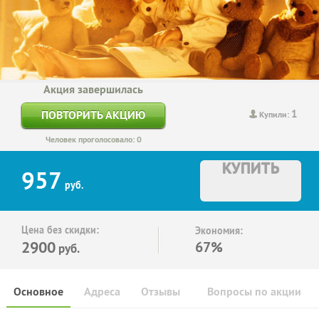
Акция завершилась
1
ПОВТОРИТЬ АКЦИЮ
Купили:
Человек проголосовало: 0
КУПИТЬ
957
руб.
Цена без скидки:
Экономия:
2900
67%
руб.
Основное
Адреса
Отзывы
Вопросы по акции