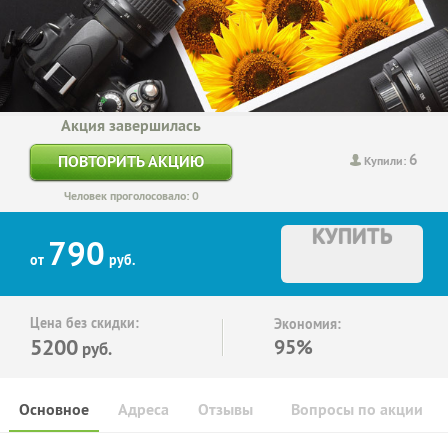
Акция завершилась
6
ПОВТОРИТЬ АКЦИЮ
Купили:
Человек проголосовало: 0
КУПИТЬ
790
от
руб.
Цена без скидки:
Экономия:
5200
95%
руб.
Основное
Адреса
Отзывы
Вопросы по акции