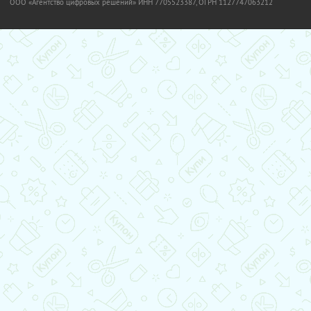
OOO «Агентство цифровых решений» ИНН 7705523387, ОГРН 1127747063212