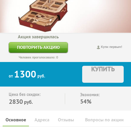
Акция завершилась
ПОВТОРИТЬ АКЦИЮ
Купи первым!
Человек проголосовало: 0
КУПИТЬ
1300
от
руб.
Цена без скидки:
Экономия:
2830
54%
руб.
Основное
Адреса
Отзывы
Вопросы по акции