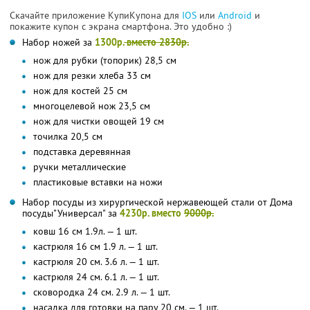
Скачайте приложение КупиКупона для
IOS
или
Android
и
покажите купон с экрана смартфона. Это удобно :)
Набор ножей за
1300р.
вместо 2830р.
нож для рубки (топорик) 28,5 см
нож для резки хлеба 33 см
нож для костей 25 см
многоцелевой нож 23,5 см
нож для чистки овощей 19 см
точилка 20,5 см
подставка деревянная
ручки металлические
пластиковые вставки на ножи
Набор посуды из хирургической нержавеющей стали от Дома
посуды"Универсал" за
4230р. вместо
9000р.
ковш 16 см 1.9л. — 1 шт.
кастрюля 16 см 1.9 л. — 1 шт.
кастрюля 20 см. 3.6 л. — 1 шт.
кастрюля 24 см. 6.1 л. — 1 шт.
сковородка 24 см. 2.9 л. — 1 шт.
насадка для готовки на пару 20 см. — 1 шт.