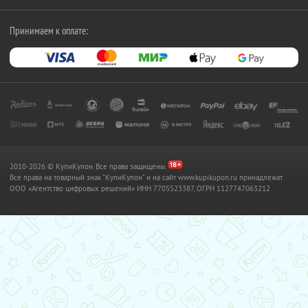
Принимаем к оплате:
2010-2026 © КупиКупон. Все права защищены.
Все права на товарный знак "КупиКупон" и на сайт www.kupikupon.ru принадлежат
OOO «Агентство цифровых решений» ИНН 7705523387, ОГРН 1127747063212