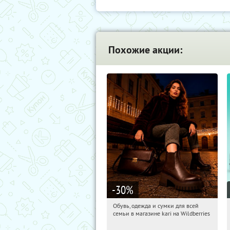
Похожие акции:
-30
%
Обувь, одежда и сумки для всей
17:56:03
Получили:
32
семьи в магазине kari на Wildberries
Россия