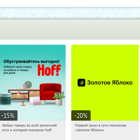
-15
%
-20
%
Любые товары во всей розничной
Первый заказ в сети магазинов
17:56:03
Получили:
83
17:56:03
Получи первым!
сети и интернет-магазине Hoff
«Золотое Яблоко»
Москва, 1-й Волоколамский проезд,
Россия
10с1