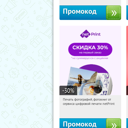
Промокод
-30
%
Печать фотографий, фотокниг от
17:56:03
Получили:
4
сервиса цифровой печати netPrint
Россия
Промокод