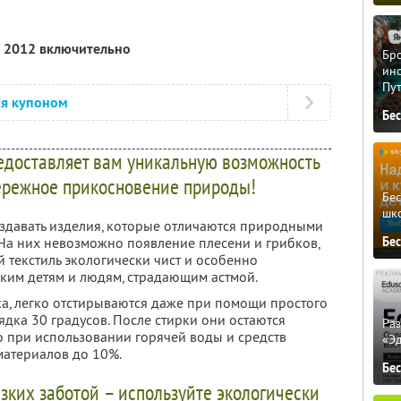
я 2012 включительно
Бро
ино
Пу
ся купоном
Бе
едоставляет вам уникальную возможность
бережное прикосновение природы!
Бе
шк
здавать изделия, которые отличаются природными
Бе
На них невозможно появление плесени и грибков,
й текстиль экологически чист и особенно
ким детям и людям, страдающим астмой.
ка, легко отстирываются даже при помощи простого
ядка 30 градусов. После стирки они остаются
Ра
о при использовании горячей воды и средств
«Э
материалов до 10%.
Бе
зких заботой – используйте экологически