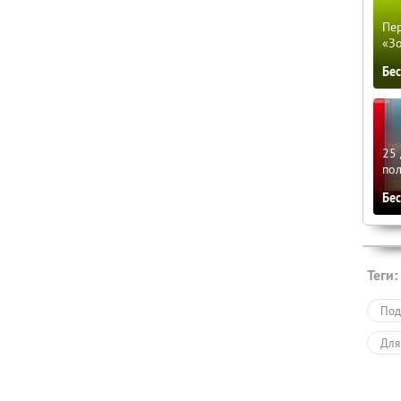
Пер
«З
Бе
25 
по
Бе
Теги:
Под
Для