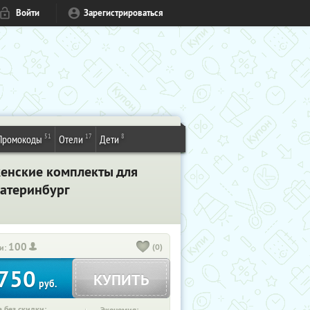
Войти
Зарегистрироваться
51
17
8
Промокоды
Отели
Дети
женские комплекты для
катеринбург
100
(0)
и:
750
КУПИТЬ
руб.
 без скидки: