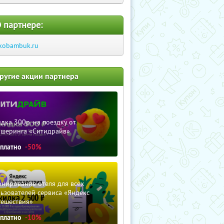
 партнере:
kobambuk.ru
ругие акции партнера
дка 300р. на поездку от
ршеринга «Ситидрайв»
сплатно
-50%
нирование отеля для всех
ьзователей сервиса «Яндекс
тешествия»
сплатно
-10%