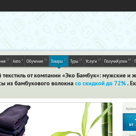
27
2
31
27
13
13
89
ния
Авто
Обучение
Товары
Туры
Услуги
ПолучиКупон
текстиль от компании «Эко Бамбук»: мужские и 
усы из бамбукового волокна
со скидкой до 72%
. Е
Купил
от
Цена