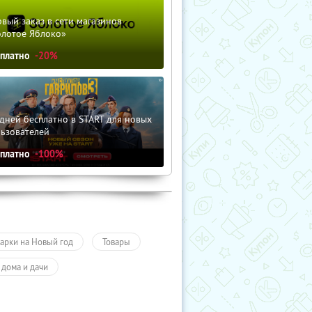
вый заказ в сети магазинов
олотое Яблоко»
сплатно
-20%
дней бесплатно в START для новых
льзователей
сплатно
-100%
арки на Новый год
Товары
 дома и дачи