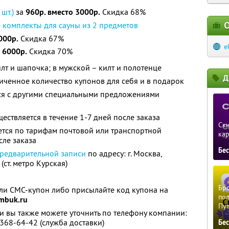
шт.)
за
960р. вместо 3000р.
Скидка 68%
О
 комплекты для сауны из 2 предметов
000р.
Скидка 67%
e
 6000р.
Скидка 70%
лт и шапочка; в мужской – килт и полотенце
Д
ченное количество купонов для себя и в подарок
тся с другими специальными предложениями
ществляется в течение 1-7 дней после заказа
Ски
ется по тарифам почтовой или транспортной
ка
сле заказа
Бе
редварительной записи
по адресу: г. Москва,
 (ст. метро Курская)
Бро
ли СМС-купон либо присылайте код купона на
пол
mbuk.ru
Пу
 вы также можете уточнить по телефону компании:
 368-64-42 (служба доставки)
Бе