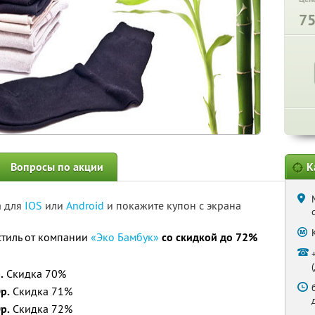
7
Вопросы по акции
К
а для
IOS
или
Android
и покажите купон с экрана
тиль от компании
«Эко Бамбук»
со скидкой до 72%
.
Скидка 70%
р.
Скидка 71%
р.
Скидка 72%