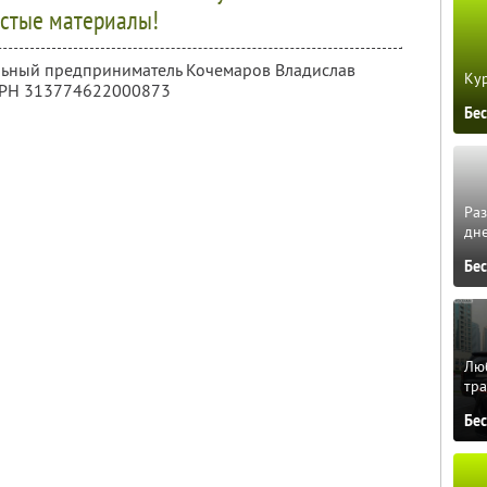
стые материалы!
альный предприниматель Кочемаров Владислав
Кур
ГРН 313774622000873
Бе
Ра
дне
Бе
Люб
тра
Бе