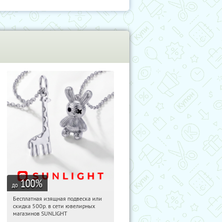
100
%
до
Бесплатная изящная подвеска или
17:56:03
Получили:
74
скидка 500р. в сети ювелирных
Россия
магазинов SUNLIGHT