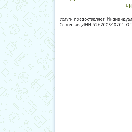
чи
Услуги предоставляет: Индивиду
Сергеевич,
ИНН 526200848701
, О