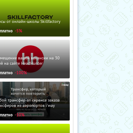
сы от онлайн-школы Skillfactory
сплатно
-5%
змещение вашей вакансии на 30
й на сайте HeadHunter
сплатно
-100%
ой трансфер от сервиса заказа
нсферов из аэропортов i'way
сплатно
-10%