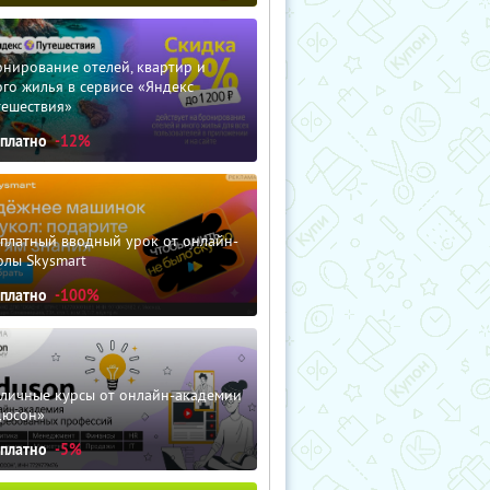
нирование отелей, квартир и
го жилья в сервисе «Яндекс
тешествия»
сплатно
-12%
сплатный вводный урок от онлайн-
олы Skysmart
сплатно
-100%
зличные курсы от онлайн-академии
дюсон»
сплатно
-5%