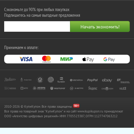
Сэкономьте до 90% при любых покупках
Подпишитесь на самые выгодные предложения
Принимаем к оплате:
2010-2026 © КупиКупон. Все права защищены.
Все права на товарный знак "КупиКупон" и на сайт www.kupikupon.ru принадлежат
OOO «Агентство цифровых решений» ИНН 7705523387, ОГРН 1127747063212