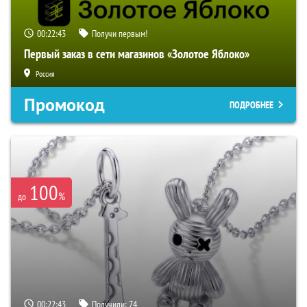
00:22:42
Получи первым!
Первый заказ в сети магазинов «Золотое Яблоко»
Россия
Промокод
ПОДРОБНЕЕ
100
%
до
00:22:42
Получили:
74