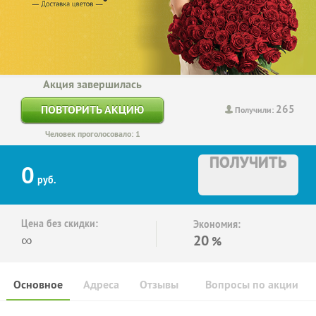
Акция завершилась
265
ПОВТОРИТЬ АКЦИЮ
Получили:
Человек проголосовало: 1
ПОЛУЧИТЬ
0
руб.
Цена без скидки:
Экономия:
∞
20
%
Основное
Адреса
Отзывы
Вопросы по акции