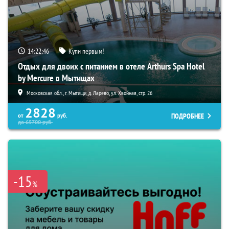
14:22:45
Купи первым!
Отдых для двоих с питанием в отеле Arthurs Spa Hotel
by Mercure в Мытищах
Московская обл., г. Мытищи, д. Ларево, ул. Хвойная, стр. 26
2828
ПОДРОБНЕЕ
от
руб.
до
65700
руб.
-15
%