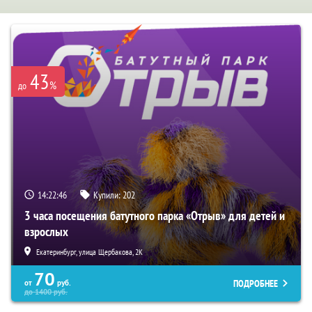
43
%
до
14:22:45
Купили:
202
3 часа посещения батутного парка «Отрыв» для детей и
взрослых
Екатеринбург, улица Щербакова, 2К
70
ПОДРОБНЕЕ
от
руб.
до
1400
руб.