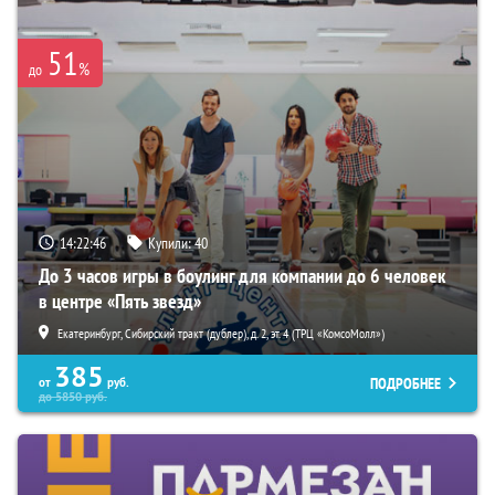
51
%
до
14:22:45
Купили:
40
До 3 часов игры в боулинг для компании до 6 человек
в центре «Пять звезд»
Екатеринбург, Сибирский тракт (дублер), д. 2, эт. 4 (ТРЦ «КомсоМолл»)
385
ПОДРОБНЕЕ
от
руб.
до
5850
руб.