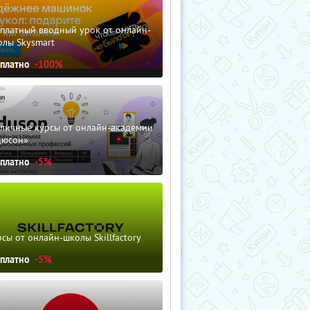
сплатный вводный урок от онлайн-
олы Skysmart
сплатно
-100%
зличные курсы от онлайн-академии
дюсон»
сплатно
-5%
сы от онлайн-школы Skillfactory
сплатно
-5%