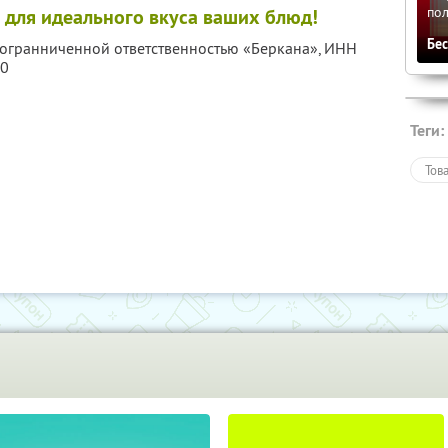
по
 для идеального вкуса ваших блюд!
Бе
с огранниченной ответственностью «Беркана»,
ИНН
70
Теги:
Тов