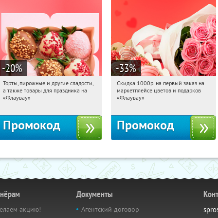
-20
%
-33
%
Торты, пирожные и другие сладости,
Скидка 1000р. на первый заказ на
10:40:52
Получили:
6
10:40:52
Получили:
18
а также товары для праздника на
маркетплейсе цветов и подарков
Россия
Россия
«Флаувау»
«Флаувау»
Промокод
Промокод
тнёрам
Документы
Кон
елаем акцию!
Агентский договор
spro