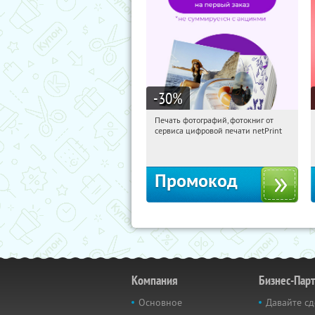
-30
%
Печать фотографий, фотокниг от
10:40:52
Получили:
4
сервиса цифровой печати netPrint
Россия
Промокод
Компания
Бизнес-Пар
Основное
Давайте сд