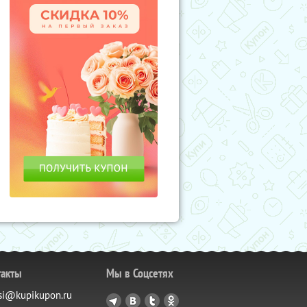
такты
Мы в Соцсетях
si@kupikupon.ru