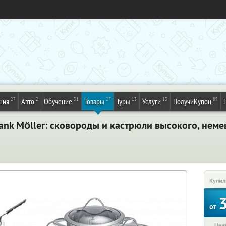
27
2
31
27
13
13
89
ния
Авто
Обучение
Товары
Туры
Услуги
ПолучиКупон
nk Möller: сковороды и кастрюли высокого, немец
Купил
от
Цена