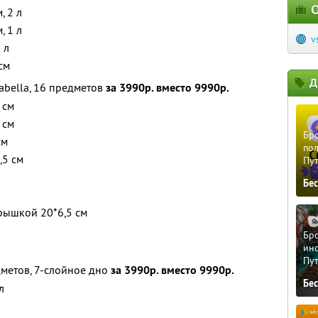
О
, 2 л
, 1 л
v
 л
см
Д
abella, 16 предметов
за 3990р. вместо 9990р.
 см
 см
Бро
см
пол
,5 см
Пу
Бе
рышкой 20*6,5 см
Бро
ино
Пу
дметов, 7-слойное дно
за 3990р. вместо 9990р.
Бе
л