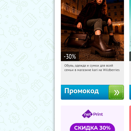
-30
%
Обувь, одежда и сумки для всей
10:40:52
Получили:
32
семьи в магазине kari на Wildberries
Россия
Промокод