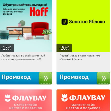
-15
%
-20
%
Любые товары во всей розничной
Первый заказ в сети магазинов
10:40:52
Получили:
83
10:40:52
Получи первым!
сети и интернет-магазине Hoff
«Золотое Яблоко»
Москва, 1-й Волоколамский проезд,
Россия
10с1
Промокод
Промокод