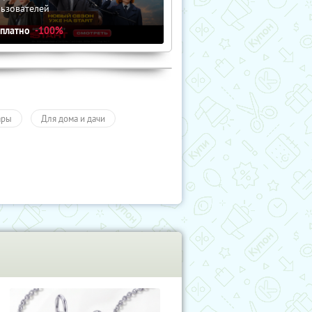
льзователей
сплатно
-100%
ары
Для дома и дачи