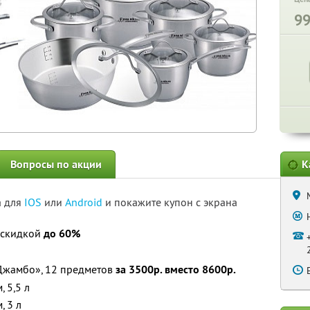
9
Вопросы по акции
К
а для
IOS
или
Android
и покажите купон с экрана
о скидкой
до 60%
«Джамбо», 12 предметов
за 3500р. вместо 8600р.
 5,5 л
, 3 л