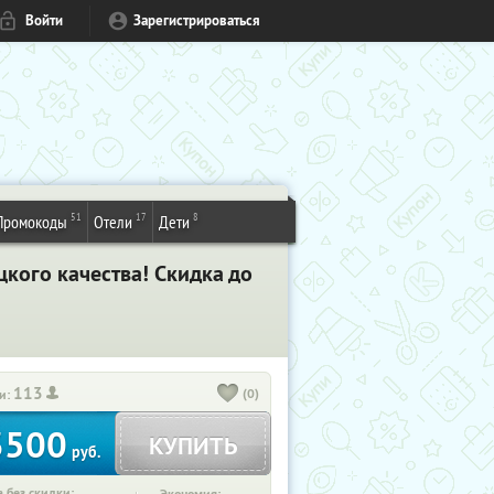
Войти
Зарегистрироваться
51
17
8
Промокоды
Отели
Дети
кого качества! Скидка до
113
(0)
и:
3500
КУПИТЬ
руб.
 без скидки: