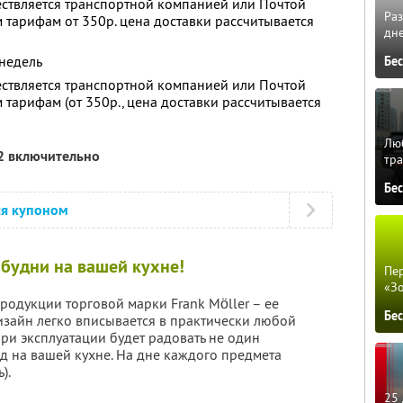
ествляется транспортной компанией или Почтой
Ра
 тарифам от 350р. цена доставки рассчитывается
дне
 недель
Бе
ествляется транспортной компанией или Почтой
 тарифам (от 350р., цена доставки рассчитывается
Люб
2 включительно
тра
Бе
ся купоном
будни на вашей кухне!
Пер
«З
родукции торговой марки Frank Möller – ее
Бе
изайн легко вписывается в практически любой
при эксплуатации будет радовать не один
д на вашей кухне. На дне каждого предмета
).
25 