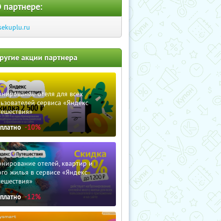
 партнере:
sekuplu.ru
ругие акции партнера
нирование отеля для всех
ьзователей сервиса «Яндекс
тешествия»
сплатно
-10%
нирование отелей, квартир и
го жилья в сервисе «Яндекс
тешествия»
сплатно
-12%