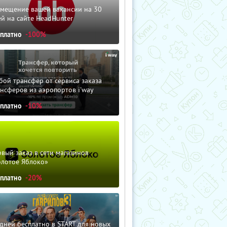
змещение вашей вакансии на 30
й на сайте HeadHunter
сплатно
-100%
ой трансфер от сервиса заказа
нсферов из аэропортов i'way
сплатно
-10%
вый заказ в сети магазинов
олотое Яблоко»
сплатно
-20%
дней бесплатно в START для новых