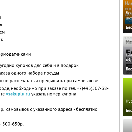
Бе
л
шк
л
Бе
 см
т.
ермодатчиками
Ра
«Э
угодно купонов для себя и в подарок
Бе
аказа одного набора посуды
ьно распечатать и предъявить при самовывозе
роде, необходимо при заказе по тел. +7(495)507-38-
йте
vsekuplu.ru
указать номер купона
Кур
., самовывоз с указанного адреса - бесплатно
Бе
- 500-650р.