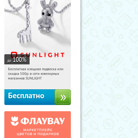
100
%
до
Бесплатная изящная подвеска или
10:40:52
Получили:
74
скидка 500р. в сети ювелирных
Россия
магазинов SUNLIGHT
Бесплатно