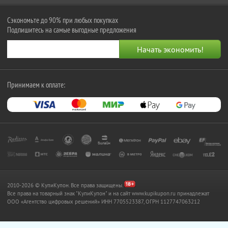
Сэкономьте до 90% при любых покупках
Подпишитесь на самые выгодные предложения
Принимаем к оплате:
2010-2026 © КупиКупон. Все права защищены.
Все права на товарный знак "КупиКупон" и на сайт www.kupikupon.ru принадлежат
OOO «Агентство цифровых решений» ИНН 7705523387, ОГРН 1127747063212