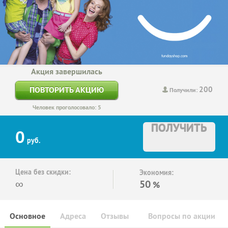
Акция завершилась
200
ПОВТОРИТЬ АКЦИЮ
Получили:
Человек проголосовало: 5
ПОЛУЧИТЬ
0
руб.
Цена без скидки:
Экономия:
∞
50
%
Основное
Адреса
Отзывы
Вопросы по акции