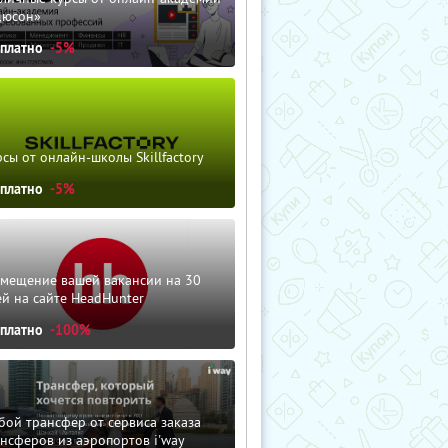
дюсон»
сплатно
-5%
сы от онлайн-школы Skillfactory
сплатно
-5%
змещение вашей вакансии на 30
й на сайте HeadHunter
сплатно
-100%
ой трансфер от сервиса заказа
нсферов из аэропортов i'way