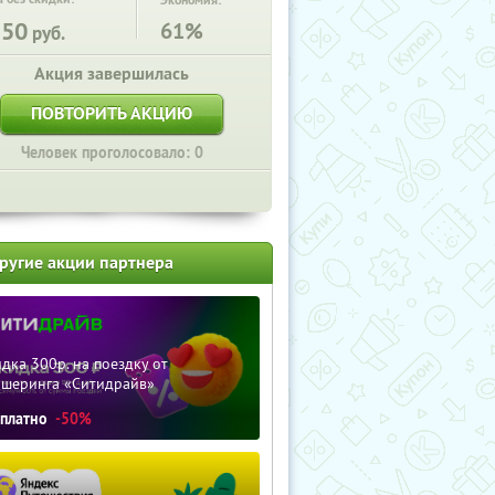
Экономия:
150
61%
руб.
Акция завершилась
ПОВТОРИТЬ АКЦИЮ
Человек проголосовало: 0
ругие акции партнера
дка 300р. на поездку от
ршеринга «Ситидрайв»
сплатно
-50%