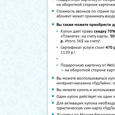
на оборотной стороне карточки)
Стоимость звонков по стране пр
абонент может принимать входя
Вы также можете приобрести д
Купон дает право
скидку 70
«Планета»; на счету карты:
30
р.
Итого 36$ на счету!
Сертификат услуги стоит
470 
1120 р.!
Подарочную карточку от Wel
— на оборотной стороне карто
Вы можете воспользоваться куп
интернет-магазина «ГудЛайн»: пн.-
Вы можете купить и использоват
Один купон действует на один 
Для активации купона необходи
туристическую сим-карту «ГудЛа
Доставка по Москве бесплатная