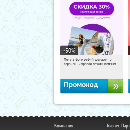
-30
%
Печать фотографий, фотокниг от
17:18:49
Получили:
4
сервиса цифровой печати netPrint
Россия
Промокод
Компания
Бизнес-Пар