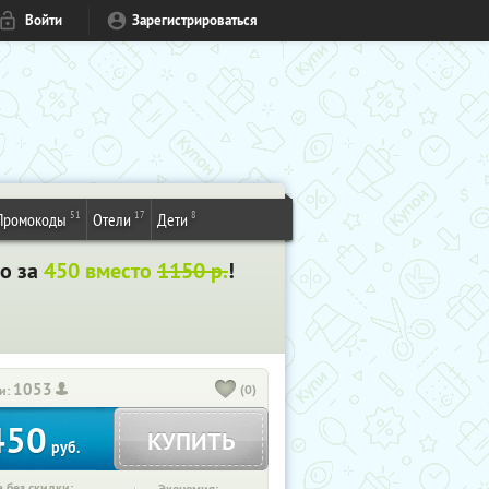
Войти
Зарегистрироваться
51
17
8
Промокоды
Отели
Дети
го за
450 вместо
1150 р.
!
1053
(0)
и:
450
КУПИТЬ
руб.
 без скидки: