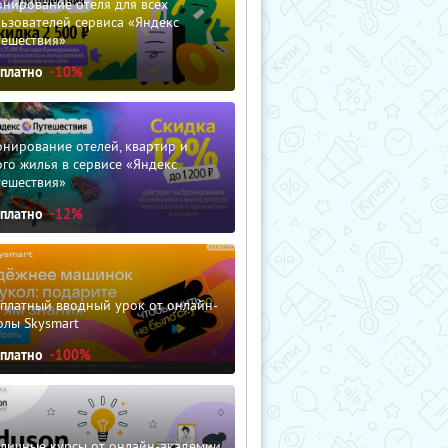
нирование отеля для всех
ьзователей сервиса «Яндекс
тешествия»
сплатно
-10%
нирование отелей, квартир и
го жилья в сервисе «Яндекс
тешествия»
сплатно
-12%
сплатный вводный урок от онлайн-
олы Skysmart
сплатно
-100%
зличные курсы от онлайн-академии