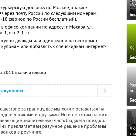
«Э
курьерскую доставку по Москве, а также
Ф через почту России по следующим номерам:
Бе
-18 (звонок по России бесплатный).
в офисе компании по адресу: г. Москва, ул.
1, оф. 2, 1 эт.
 купон дважды или один купон на несколько
о купонам или добавлять к спецскидкам интернет-
Кур
Бе
ря 2011 включительно
Ра
ся купоном
дне
Бе
ешествие за границу, все мы хотим оставаться на
родственниками и друзьями. Но и не хотим платить
ставляющие значительную часть бюджета поездки.
йн» предлагает вам разумное решение проблемы
Люб
вонков в роуминге.
тра