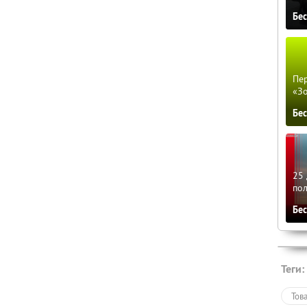
Бе
Пер
«З
Бе
25 
по
Бе
Теги:
Тов