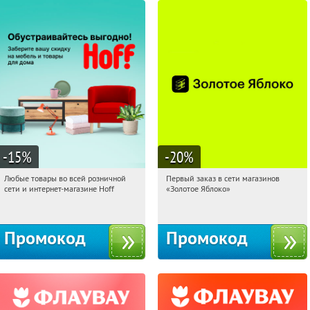
-15
%
-20
%
Любые товары во всей розничной
Первый заказ в сети магазинов
17:18:49
Получили:
83
17:18:49
Получи первым!
сети и интернет-магазине Hoff
«Золотое Яблоко»
Москва, 1-й Волоколамский проезд,
Россия
10с1
Промокод
Промокод