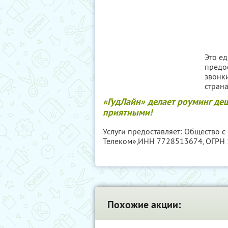
Это е
предо
звонк
стран
«ГудЛайн» делает роуминг де
приятными!
Услуги предоставляет: Общество с
Телеком»,
ИНН 7728513674
, ОГРН
Похожие акции: