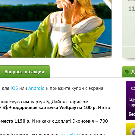
1
Вопросы по акции
Д
а для
IOS
или
Android
и покажите купон с экрана
Ски
тическую сим-карту «ГудЛайн» с тарифом
ка
 3$ +подарочная карточка Wellpay на 100 р.
Итого:
Бе
вместо 1150 р.
И никаких доплат! Экономия — 700
ay необходимо активировать
на сайте
(инструкция —