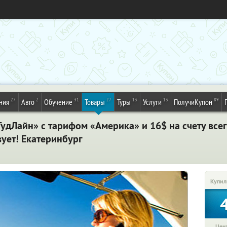
27
2
31
27
13
13
89
ния
Авто
Обучение
Товары
Туры
Услуги
ПолучиКупон
ГудЛайн» с тарифом «Америка» и 16$ на счету все
ует! Екатеринбург
Купил
Цена