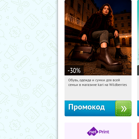
-30
%
Обувь, одежда и сумки для всей
17:18:49
Получили:
32
семьи в магазине kari на Wildberries
Россия
Промокод