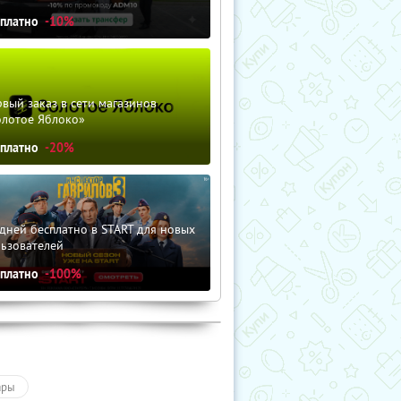
сплатно
-10%
вый заказ в сети магазинов
олотое Яблоко»
сплатно
-20%
дней бесплатно в START для новых
льзователей
сплатно
-100%
ары