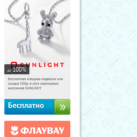
100
%
до
Бесплатная изящная подвеска или
17:18:49
Получили:
74
скидка 500р. в сети ювелирных
Россия
магазинов SUNLIGHT
Бесплатно