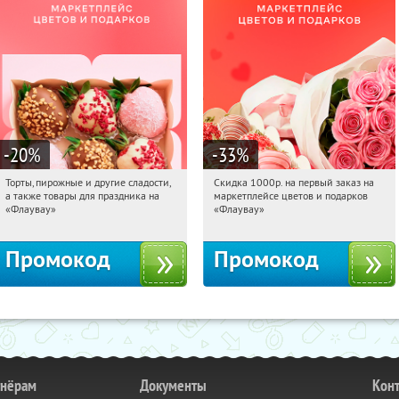
-20
%
-33
%
Торты, пирожные и другие сладости,
Скидка 1000р. на первый заказ на
17:18:49
Получили:
6
17:18:49
Получили:
18
а также товары для праздника на
маркетплейсе цветов и подарков
Россия
Россия
«Флаувау»
«Флаувау»
Промокод
Промокод
тнёрам
Документы
Кон