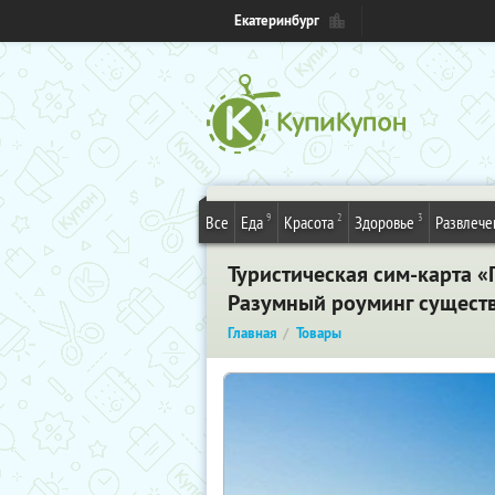
Екатеринбург
9
2
3
Все
Еда
Красота
Здоровье
Развлече
Туристическая сим-карта «
Разумный роуминг существ
Главная
Товары