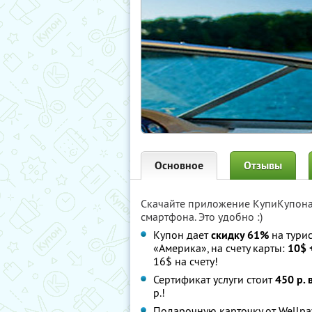
Основное
Отзывы
Скачайте приложение КупиКупон
смартфона. Это удобно :)
Купон дает
скидку 61%
на турис
«Америка», на счету карты:
10$ +
16$ на счету!
Сертификат услуги стоит
450 р. 
р.!
Подарочную карточку от Wellp