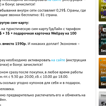
Бро
 и бонус зачислится!
пол
Пу
ебывания внутри сети составляет 0,29$. Страны, где
щие звонки бесплатно: 81 страна.
Бе
ругую сим-карту:
%
на туристическую сим-карту ГудЛайн с тарифом
$ + 3$ +
подарочная карточка Wellpay на 100
Бро
ино
Пу
р. вместо 1590р.
И никаких доплат! Экономия –
Бе
lpay необходимо активировать
на сайте
(инструкция
чки) и бонус зачислится!
оном сразу после покупки, в любое время работы
Бе
пт. с 9.30 до 20.00, сб. с 10.00 до 18.00.
шк
ь сколько угодно купонов для себя и в подарок.
Бе
человека.
мо предварительно распечатать его и обменять на
йн».
!
Ра