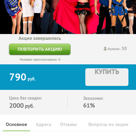
Акция завершилась
30
ПОВТОРИТЬ АКЦИЮ
Купили:
Человек проголосовало: 4
КУПИТЬ
790
руб.
Цена без скидки:
Экономия:
2000
61%
руб.
Основное
Адреса
Отзывы
Вопросы по акции