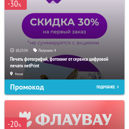
-30
%
10:23:53
Получили:
4
Печать фотографий, фотокниг от сервиса цифровой
печати netPrint
Россия
Промокод
ПОДРОБНЕЕ
-20
%