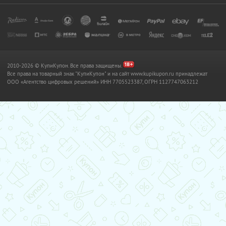
2010-2026 © КупиКупон. Все права защищены.
Все права на товарный знак "КупиКупон" и на сайт www.kupikupon.ru принадлежат
OOO «Агентство цифровых решений» ИНН 7705523387, ОГРН 1127747063212