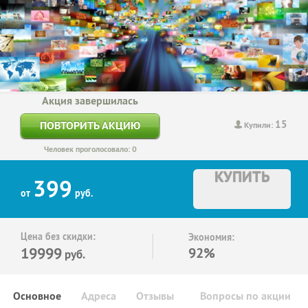
Акция завершилась
15
ПОВТОРИТЬ АКЦИЮ
Купили:
Человек проголосовало: 0
КУПИТЬ
399
от
руб.
Цена без скидки:
Экономия:
19999
92%
руб.
Основное
Адреса
Отзывы
Вопросы по акции