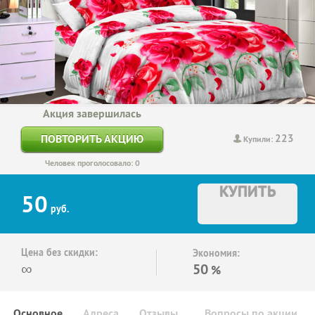
Акция завершилась
223
ПОВТОРИТЬ АКЦИЮ
Купили:
Человек проголосовало: 0
КУПИТЬ
50
руб.
Цена без скидки:
Экономия:
∞
50
%
Основное
Адреса
Отзывы
Вопросы по акции