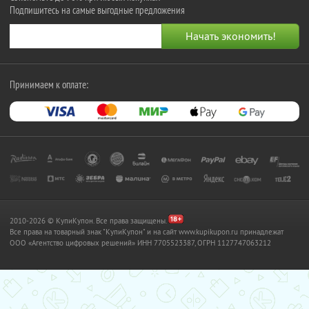
Подпишитесь на самые выгодные предложения
Принимаем к оплате:
2010-2026 © КупиКупон. Все права защищены.
Все права на товарный знак "КупиКупон" и на сайт www.kupikupon.ru принадлежат
OOO «Агентство цифровых решений» ИНН 7705523387, ОГРН 1127747063212