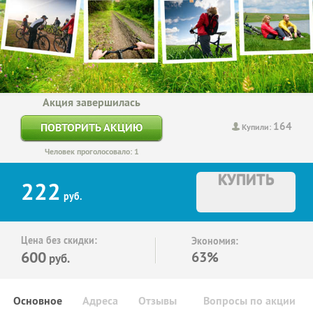
Акция завершилась
164
ПОВТОРИТЬ АКЦИЮ
Купили:
Человек проголосовало: 1
КУПИТЬ
222
руб.
Цена без скидки:
Экономия:
600
63%
руб.
Основное
Адреса
Отзывы
Вопросы по акции