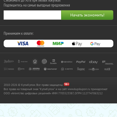
Сэкономьте до 90% при любых покупках
Подпишитесь на самые выгодные предложения
Принимаем к оплате:
2010-2026 © КупиКупон. Все права защищены.
Все права на товарный знак "КупиКупон" и на сайт www.kupikupon.ru принадлежат
OOO «Агентство цифровых решений» ИНН 7705523387, ОГРН 1127747063212