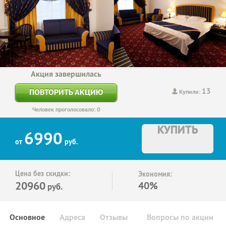
Акция завершилась
13
ПОВТОРИТЬ АКЦИЮ
Купили:
Человек проголосовало: 0
КУПИТЬ
6990
от
руб.
Цена без скидки:
Экономия:
20960
40%
руб.
Основное
Адреса
Отзывы
Вопросы по акции