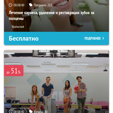
08:08:38
Получили:
213
Лечение кариеса, удаление и реставрация зубов за
полцены
Уральская
Бесплатно
ПОДРОБНЕЕ
51
%
до
08:08:38
Купили:
40