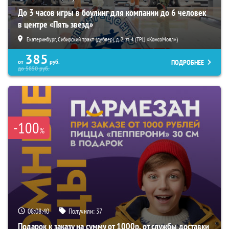
До 3 часов игры в боулинг для компании до 6 человек
в центре «Пять звезд»
Екатеринбург, Сибирский тракт (дублер), д. 2, эт. 4 (ТРЦ «КомсоМолл»)
385
ПОДРОБНЕЕ
от
руб.
до
5850
руб.
-100
%
08:08:38
Получили:
37
Подарок к заказу на сумму от 1000р. от службы доставки