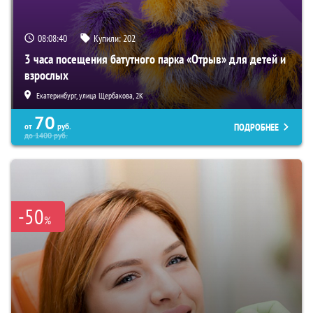
08:08:38
Купили:
202
3 часа посещения батутного парка «Отрыв» для детей и
взрослых
Екатеринбург, улица Щербакова, 2К
70
ПОДРОБНЕЕ
от
руб.
до
1400
руб.
-50
%