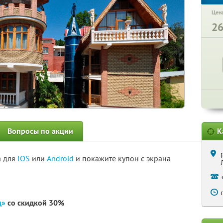
Цена
2
Вопросы по акции
К
а для
IOS
или
Android
и покажите купон с экрана
д»
со скидкой 30%