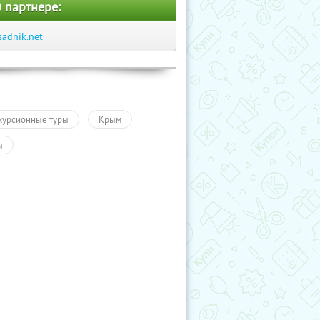
 партнере:
sadnik.net
курсионные туры
Крым
ы