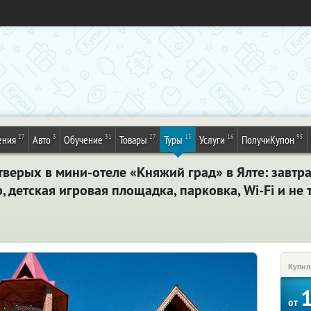
27
3
31
27
13
16
95
ения
Авто
Обучение
Товары
Туры
Услуги
ПолучиКупон
тверых в мини-отеле «Княжий град» в Ялте: завтра
, детская игровая площадка, парковка, Wi-Fi и не
Купил
от