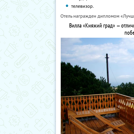
телевизор.
Отель награжден дипломом «Лучша
Вилла «Княжий град» — отличн
поб