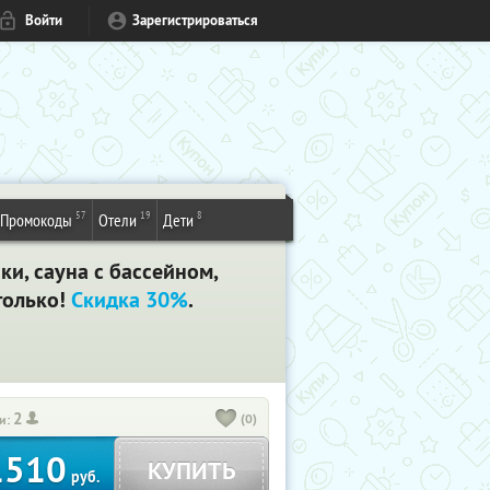
Войти
Зарегистрироваться
57
19
8
Промокоды
Отели
Дети
ки, сауна с бассейном,
 только!
Скидка 30%
.
2
(0)
и:
1510
КУПИТЬ
руб.