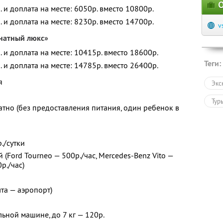
О
. и доплата на месте: 6050р. вместо 10800р.
. и доплата на месте: 8230р. вместо 14700р.
v
натный люкс»
. и доплата на месте: 10415р. вместо 18600р.
Теги:
. и доплата на месте: 14785р. вместо 26400р.
я
Экс
Тур
атно (без предоставления питания, один ребенок в
./сутки
(Ford Tourneo — 500р./час, Mercedes-Benz Vito —
р./час)
лта — аэропорт)
ьной машине, до 7 кг — 120р.