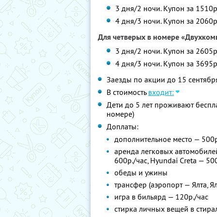
3 дня/2 ночи. Купон за 1510р
4 дня/3 ночи. Купон за 2060р
Для четверых в номере «Двухком
3 дня/2 ночи. Купон за 2605р
4 дня/3 ночи. Купон за 3695р
Заезды по акции до 15 сентябр
В стоимость
входит:
Дети до 5 лет проживают беспл
номере)
Доплаты:
дополнительное место — 500р
аренда легковых автомобилей 
600р./час, Hyundai Creta — 500
обеды и ужины
трансфер (аэропорт — Ялта, Я
игра в бильярд — 120р./час
стирка личных вещей в стирал