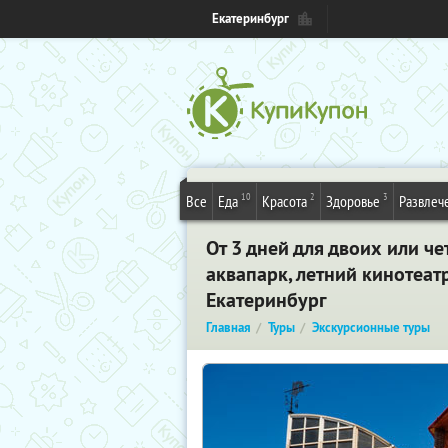
Екатеринбург
10
2
3
Все
Еда
Красота
Здоровье
Развлеч
От 3 дней для двоих или че
аквапарк, летний кинотеатр
Екатеринбург
Главная
Туры
Экскурсионные туры