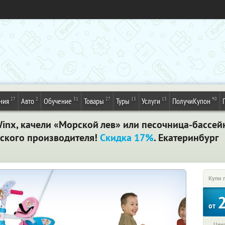
27
2
31
27
13
13
90
ния
Авто
Обучение
Товары
Туры
Услуги
ПолучиКупон
inx, качели «Морской лев» или песочница-бассей
зского производителя!
Скидка 17%
. Екатеринбург
Купи 
от
Цена