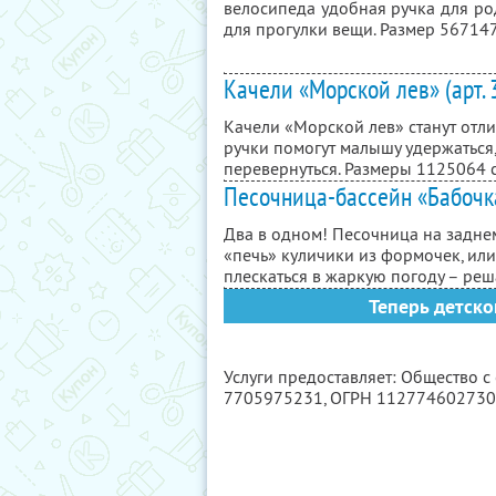
велосипеда удобная ручка для ро
для прогулки вещи. Размер 56
71
4
Качели «Морской лев» (арт.
Качели «Морской лев» станут отл
ручки помогут малышу удержаться
перевернуться. Размеры 112
50
64 
Песочница-бассейн «Бабочка
Два в одном! Песочница на заднем
«печь» куличики из формочек, или
плескаться в жаркую погоду – реш
Теперь детско
Услуги предоставляет: Общество 
7705975231
, ОГРН 11277460273