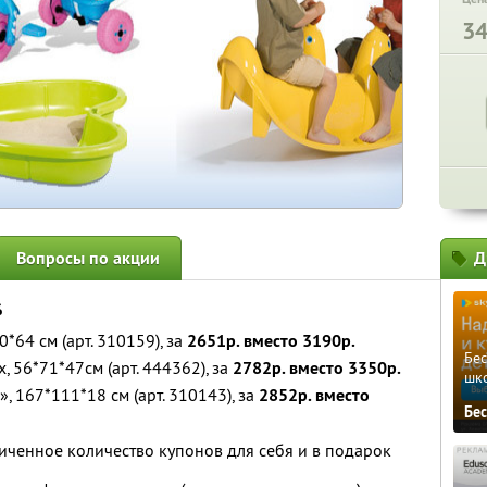
3
Вопросы по акции
Д
%
*64 см (арт. 310159), за
2651р. вместо 3190р.
Бе
 56*71*47см (арт. 444362), за
2782р. вместо 3350р.
шк
 167*111*18 см (арт. 310143), за
2852р. вместо
Бе
ченное количество купонов для себя и в подарок