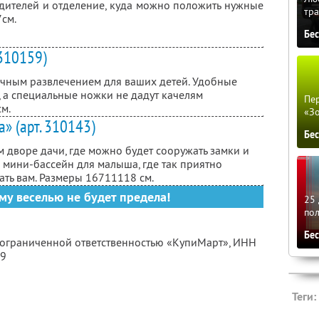
дителей и отделение, куда можно положить нужные
тра
7см.
Бе
 310159)
ичным развлечением для ваших детей. Удобные
, а специальные ножки не дадут качелям
Пер
см.
«З
» (арт. 310143)
Бе
 дворе дачи, где можно будет сооружать замки и
 мини-бассейн для малыша, где так приятно
ать вам. Размеры 167
111
18 см.
му веселью не будет предела!
25 
по
Бе
с ограниченной ответственностью «КупиМарт»,
ИНН
09
Теги: