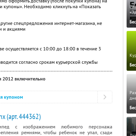
мо оформить доставку (после покупки купона) на
и купоны». Необходимо кликнуть на «Показать
Ра
«Э
Бе
другие спецпредложения интернет-магазина, не
и и акциями
е осуществляется с 10:00 до 18:00 в течение 3
Кур
зводится согласно срокам курьерской службы
Бе
я 2012 включительно
Ра
ся купоном
дне
Бе
x (арт. 444362)
сипед с изображением любимого персонажа
репления ремнями, чтобы ребенок не упал, сзади
Люб