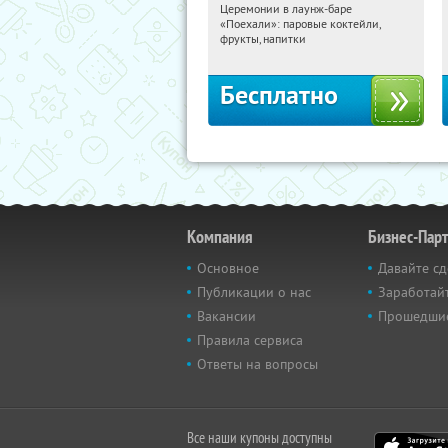
Церемонии в лаунж-баре
18:14:40
Получили:
27
«Поехали»: паровые коктейли,
Екатеринбург, Мельковская улица, 2Б
фрукты, напитки
Бесплатно
Компания
Бизнес-Пар
Основное
Давайте сд
Публикации о нас
Заработайт
Вакансии
Прошедши
Правила сервиса
Ответы на вопросы
Все наши купоны доступны