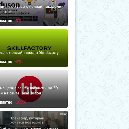
зличные курсы от онлайн-академии
дюсон»
сплатно
-5%
сы от онлайн-школы Skillfactory
сплатно
-5%
змещение вашей вакансии на 30
й на сайте HeadHunter
сплатно
-100%
ой трансфер от сервиса заказа