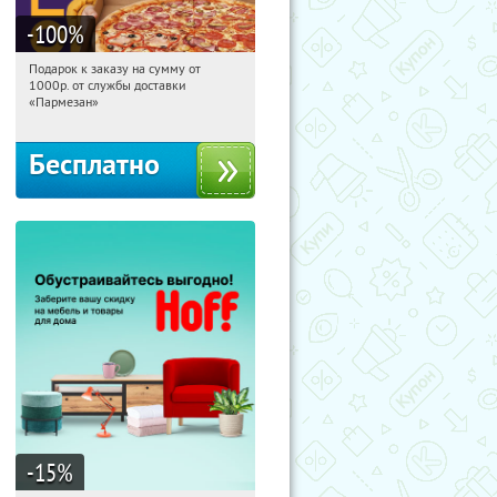
-100
%
Подарок к заказу на сумму от
18:14:40
Получили:
37
1000р. от службы доставки
Екатеринбург, проспект Академика
«Пармезан»
Сахарова, 64
Бесплатно
-15
%