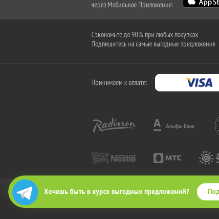
через Мобильное Приложение:
Сэкономьте до 90% при любых покупках
Подпишитесь на самые выгодные предложения
Принимаем к оплате:
Под
Хочешь быть в курсе выгодных предложений?
2010-2026 © КупиКупон. Все права защищены.
Все права на товарный знак "КупиКупон" и на сайт