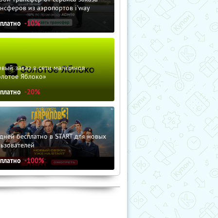
нсферов из аэропортов i'way
сплатно
-10%
вый заказ в сети магазинов
олотое Яблоко»
сплатно
-20%
дней бесплатно в START для новых
льзователей
сплатно
-100%