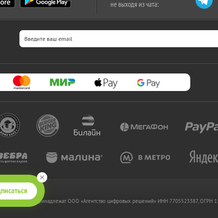
не выходя из чата:
писаться
 www.kupikupon.ru принадлежат OOO «Агентство цифровых решений» ИНН 7705523387, ОГРН