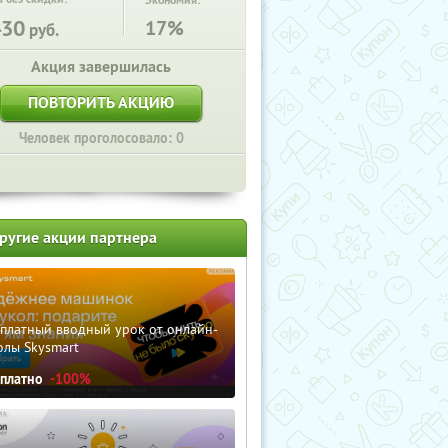
Экономия:
430
17%
руб.
Акция завершилась
ПОВТОРИТЬ АКЦИЮ
Человек проголосовало: 0
ругие акции партнера
сплатный вводный урок от онлайн-
олы Skysmart
сплатно
-100%