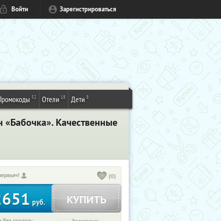
Войти
Зарегистрироваться
52
18
8
Промокоды
Отели
Дети
н «Бабочка». Качественные
первым!
(0)
2651
КУПИТЬ
руб.
 без скидки: