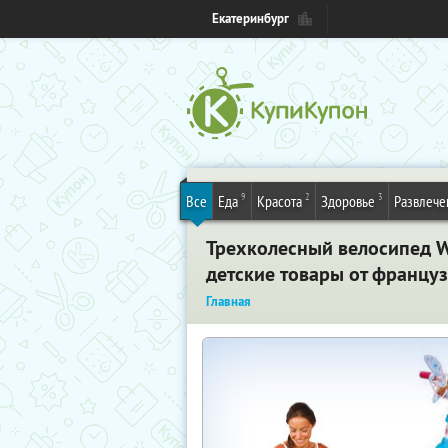
Екатеринбург
9
2
3
Все
Еда
Красота
Здоровье
Развлече
Трехколесный велосипед W
детские товары от францу
Главная