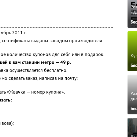
Ра
«Э
Бе
ябрь 2011 г.
я; сертификаты выданы заводом производителя
ое количество купонов для себя или в подарок.
Кур
шей к вам станции метро — 49 р.
Бе
авка осуществляется бесплатно.
о сделать заказ, написав на почту:
ать «Жвачка — номер купона».
Ра
дне
зать:
Бе
воза);
Люб