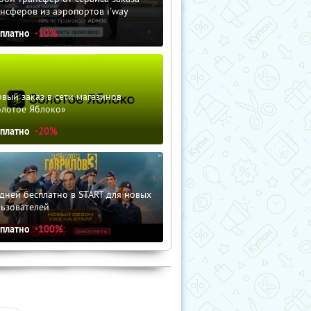
нсферов из аэропортов i'way
сплатно
-10%
вый заказ в сети магазинов
олотое Яблоко»
сплатно
-20%
дней бесплатно в START для новых
льзователей
сплатно
-100%