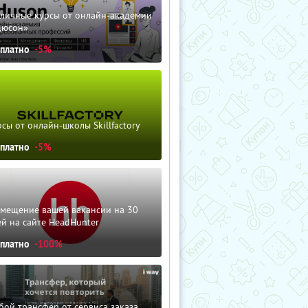
зличные курсы от онлайн-академии
дюсон»
сплатно
-5%
сы от онлайн-школы Skillfactory
сплатно
-5%
змещение вашей вакансии на 30
й на сайте HeadHunter
сплатно
-100%
ой трансфер от сервиса заказа