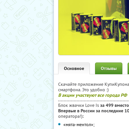
Основное
Отзывы
Скачайте приложение КупиКупон
смартфона. Это удобно :)
В акции участвуют все города РФ
Блок жвачки Love Is
за 499 вместо
Впервые в России за последние 1
оператора!)
:
«мята-ментол»;