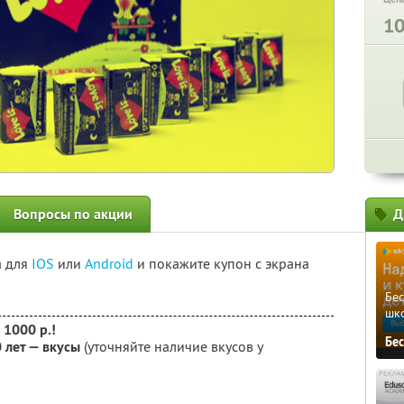
1
Вопросы по акции
Д
а для
IOS
или
Android
и покажите купон с экрана
Бе
шк
 1000 р.!
Бе
0 лет — вкусы
(уточняйте наличие вкусов у