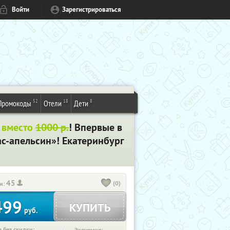
Войти
Зарегистрироваться
52
18
8
Промокоды
Отели
Дети
 вместо
1000 р.
! Впервые в
ас-апельсин»! Екатеринбург
45
(0)
и:
499
КУПИТЬ
руб.
 без скидки: