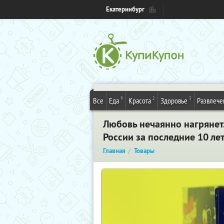
Екатеринбург
9
2
3
Все
Еда
Красота
Здоровье
Развлече
Любовь нечаянно нагрянет..
России за последние 10 ле
Главная
Товары