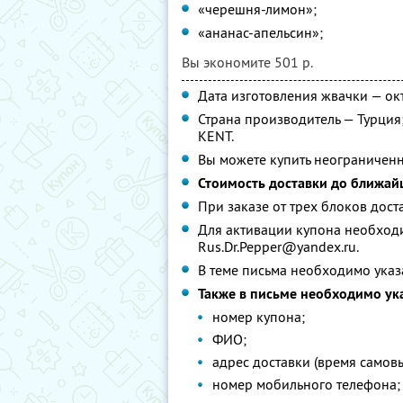
«черешня-лимон»;
«ананас-апельсин»;
Вы экономите 501 р.
Дата изготовления жвачки — окт
Страна производитель — Турци
KENT.
Вы можете купить неограниченн
Стоимость доставки до ближай
При заказе от трех блоков дост
Для активации купона необходим
Rus.Dr.Pepper@yandex.ru.
В теме письма необходимо указ
Также в письме необходимо ука
номер купона;
ФИО;
адрес доставки (время самовы
номер мобильного телефона;