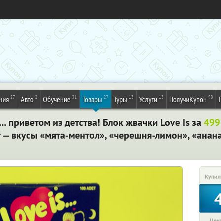
27
2
31
27
13
13
90
ния
Авто
Обучение
Товары
Туры
Услуги
ПолучиКупон
. приветом из детства! Блок жвачки Love Is за
499
т — вкусы «мята-ментол», «черешня-лимон», «анан
Купил
Цена