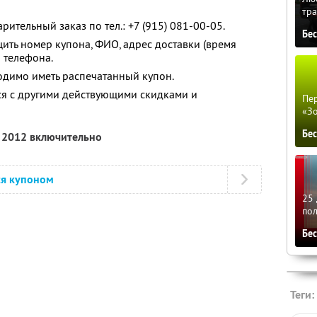
тра
рительный заказ по тел.: +7 (915) 081-00-05.
Бе
ть номер купона, ФИО, адрес доставки (время
о телефона.
одимо иметь распечатанный купон.
ся с другими действующими скидками и
Пер
«З
Бе
я 2012 включительно
ся купоном
25 
по
Бе
Теги: