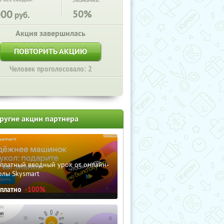
Экономия:
000
50%
руб.
Акция завершилась
ПОВТОРИТЬ АКЦИЮ
Человек проголосовало: 2
ругие акции партнера
сплатный вводный урок от онлайн-
олы Skysmart
сплатно
-100%